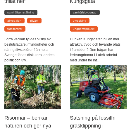
trillat ner"
Kungsgata
samhällsomställning
samhällsbyggnad
almedalen
tillväxt
utveckling
totalförsvar
ungdomsprojekt
Förra veckan fylldes Visby av
Hur kan Kungsgatan bli en mer
beslutsfattare, myndigheter och
attraktiv, trygg och levande plats
näringslivsaktörer från hela
i framtiden? Den frågan har
Sverige för att diskutera landets
ferieungdomar i Luleå arbetat
politik och utv...
med under tre int...
Risormar – berikar
Satsning på fossilfri
naturen och ger nya
gräsklippning i