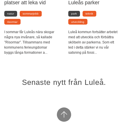
platser att leka vid
Luleås parker
natur
sommarjobb
park
teknik
risormar
utveckling
I sommar får Luleås nära skogar
Luleå kommun fortsätter arbetet
några nya invånare, så kallade
med att utveckla och förbättra
”Risormar”. Tillsammans med
skötseln av parkerna. Som ett
kommunens ferieungdomar
led i detta stärker vi nu vår
byggs långa formationer a...
satsning på fossi...
Senaste nytt från Luleå.