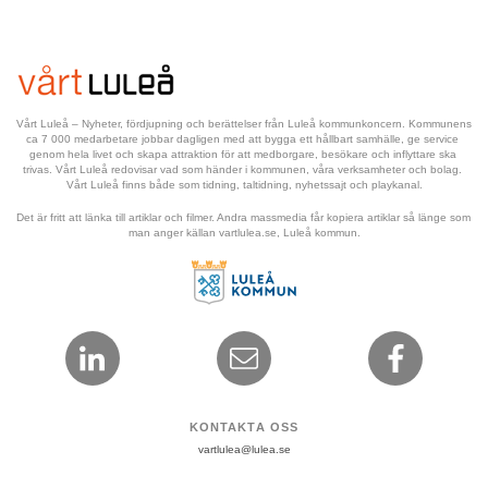
Vårt Luleå – Nyheter, fördjupning och berättelser från Luleå kommunkoncern. Kommunens 
ca 7 000 medarbetare jobbar dagligen med att bygga ett hållbart samhälle, ge service 
genom hela livet och skapa attraktion för att medborgare, besökare och inflyttare ska 
trivas. Vårt Luleå redovisar vad som händer i kommunen, våra verksamheter och bolag. 
Vårt Luleå finns både som tidning, taltidning, nyhetssajt och playkanal.
Det är fritt att länka till artiklar och filmer. Andra massmedia får kopiera artiklar så länge som 
man anger källan vartlulea.se, Luleå kommun.
KONTAKTA OSS
vartlulea@lulea.se