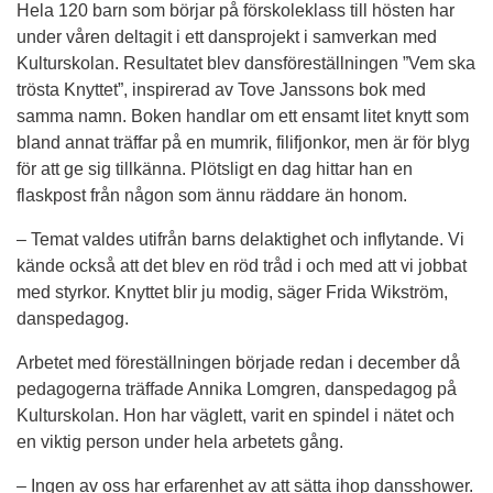
Hela 120 barn som börjar på förskoleklass till hösten har 
under våren deltagit i ett dansprojekt i samverkan med 
Kulturskolan. Resultatet blev dansföreställningen ”Vem ska 
trösta Knyttet”, inspirerad av Tove Janssons bok med 
samma namn. Boken handlar om ett ensamt litet knytt som 
bland annat träffar på en mumrik, filifjonkor, men är för blyg 
för att ge sig tillkänna. Plötsligt en dag hittar han en 
flaskpost från någon som ännu räddare än honom.
– Temat valdes utifrån barns delaktighet och inflytande. Vi 
kände också att det blev en röd tråd i och med att vi jobbat 
med styrkor. Knyttet blir ju modig, säger Frida Wikström, 
danspedagog.
Arbetet med föreställningen började redan i december då 
pedagogerna träffade Annika Lomgren, danspedagog på 
Kulturskolan. Hon har väglett, varit en spindel i nätet och 
en viktig person under hela arbetets gång.
– Ingen av oss har erfarenhet av att sätta ihop dansshower. 