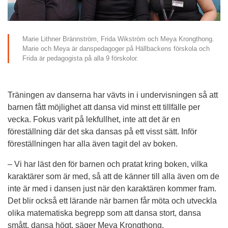
Marie Lithner Brännström, Frida Wikström och Meya Krongthong. 
Marie och Meya är danspedagoger på Hällbackens förskola och 
Frida är pedagogista på alla 9 förskolor.
Träningen av danserna har vävts in i undervisningen så att 
barnen fått möjlighet att dansa vid minst ett tillfälle per 
vecka. Fokus varit på lekfullhet, inte att det är en 
föreställning där det ska dansas på ett visst sätt. Inför 
föreställningen har alla även tagit del av boken.
– Vi har läst den för barnen och pratat kring boken, vilka 
karaktärer som är med, så att de känner till alla även om de 
inte är med i dansen just när den karaktären kommer fram. 
Det blir också ett lärande när barnen får möta och utveckla 
olika matematiska begrepp som att dansa stort, dansa 
smått, dansa högt, säger Meya Krongthong.