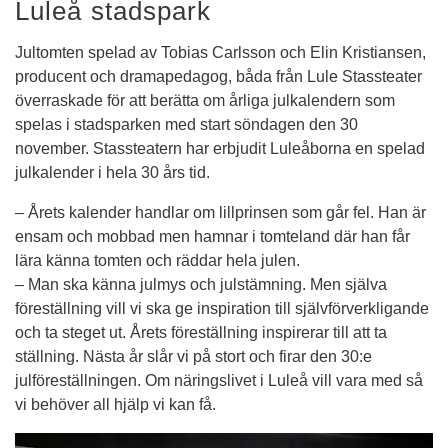
Luleå stadspark
Jultomten spelad av Tobias Carlsson och Elin Kristiansen, 
producent och dramapedagog, båda från Lule Stassteater 
överraskade för att berätta om årliga julkalendern som 
spelas i stadsparken med start söndagen den 30 
november. Stassteatern har erbjudit Luleåborna en spelad 
julkalender i hela 30 års tid.
– Årets kalender handlar om lillprinsen som går fel. Han är 
ensam och mobbad men hamnar i tomteland där han får 
lära känna tomten och räddar hela julen.
– Man ska känna julmys och julstämning. Men själva 
föreställning vill vi ska ge inspiration till självförverkligande 
och ta steget ut. Årets föreställning inspirerar till att ta 
ställning. Nästa år slår vi på stort och firar den 30:e 
julföreställningen. Om näringslivet i Luleå vill vara med så 
vi behöver all hjälp vi kan få.