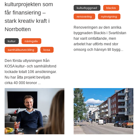
kulturprojekten som
kulturbyggnad
blackis
får finansiering –
renovering
nyinvigning
stark kreativ kraft i
Renoveringen av den anrika
Norrbotten
byggnaden Blackis i Svartöstan
har varit omfattande, men
kultur
näringsliv
arbetet har utförts med stor
omsorg och hänsyn till bygg...
samhällsutveckling
kosa
Den första utlysningen från
KOSA kultur- och samhällsfond
lockade totalt 106 ansökningar.
Nu har åtta projekt beviljats
cirka 40 000 kronor ...