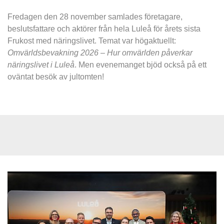
Fredagen den 28 november samlades företagare, 
beslutsfattare och aktörer från hela Luleå för årets sista 
Frukost med näringslivet. Temat var högaktuellt: 
Omvärldsbevakning 2026 – Hur omvärlden påverkar 
näringslivet i Luleå
. Men evenemanget bjöd också på ett 
oväntat besök av jultomten!