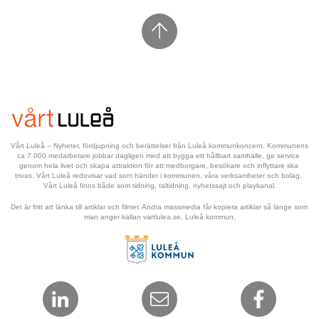
Vårt Luleå – Nyheter, fördjupning och berättelser från Luleå kommunkoncern. Kommunens 
ca 7 000 medarbetare jobbar dagligen med att bygga ett hållbart samhälle, ge service 
genom hela livet och skapa attraktion för att medborgare, besökare och inflyttare ska 
trivas. Vårt Luleå redovisar vad som händer i kommunen, våra verksamheter och bolag. 
Vårt Luleå finns både som tidning, taltidning, nyhetssajt och playkanal.
Det är fritt att länka till artiklar och filmer. Andra massmedia får kopiera artiklar så länge som 
man anger källan vartlulea.se, Luleå kommun.