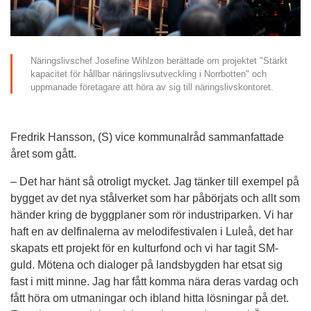
Näringslivschef Josefine Wihlzon berättade om projektet "Stärkt 
kapacitet för hållbar näringslivsutveckling i Norrbotten" och 
uppmanade företagare att höra av sig till näringslivskontoret.
Fredrik Hansson, (S) vice kommunalråd sammanfattade 
året som gått.
– Det har hänt så otroligt mycket. Jag tänker till exempel på 
bygget av det nya stålverket som har påbörjats och allt som 
händer kring de byggplaner som rör industriparken. Vi har 
haft en av delfinalerna av melodifestivalen i Luleå, det har 
skapats ett projekt för en kulturfond och vi har tagit SM-
guld. Mötena och dialoger på landsbygden har etsat sig 
fast i mitt minne. Jag har fått komma nära deras vardag och 
fått höra om utmaningar och ibland hitta lösningar på det. 