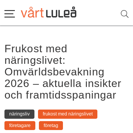
Hoppa
till
innehåll
Frukost med 
näringslivet: 
Omvärldsbevakning 
2026 – aktuella insikter 
och framtidsspaningar
näringsliv
frukost med näringslivet
företagare
företag