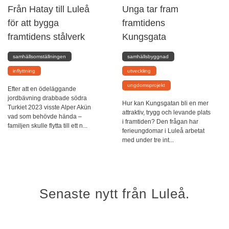
Från Hatay till Luleå
Unga tar fram
för att bygga
framtidens
framtidens stålverk
Kungsgata
samhällsomställningen
samhällsbyggnad
inflyttning
utveckling
ungdomsprojekt
Efter att en ödeläggande
jordbävning drabbade södra
Hur kan Kungsgatan bli en mer
Turkiet 2023 visste Alper Akün
attraktiv, trygg och levande plats
vad som behövde hända –
i framtiden? Den frågan har
familjen skulle flytta till ett n...
ferieungdomar i Luleå arbetat
med under tre int...
Senaste nytt från Luleå.