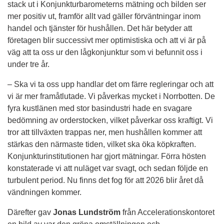
stack ut i Konjunkturbarometerns mätning och bilden ser 
mer positiv ut, framför allt vad gäller förväntningar inom 
handel och tjänster för hushållen. Det här betyder att 
företagen blir successivt mer optimistiska och att vi är på 
väg att ta oss ur den lågkonjunktur som vi befunnit oss i 
under tre år.
– Ska vi ta oss upp handlar det om färre regleringar och att 
vi är mer framåtlutade. Vi påverkas mycket i Norrbotten. De 
fyra kustlänen med stor basindustri hade en svagare 
bedömning av orderstocken, vilket påverkar oss kraftigt. Vi 
tror att tillväxten trappas ner, men hushållen kommer att 
stärkas den närmaste tiden, vilket ska öka köpkraften. 
Konjunkturinstitutionen har gjort mätningar. Förra hösten 
konstaterade vi att nuläget var svagt, och sedan följde en 
turbulent period. Nu finns det fog för att 2026 blir året då 
vändningen kommer.
Därefter gav 
Jonas Lundström
 från Accelerationskontoret 