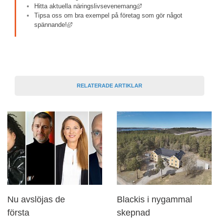
Länk till annan webbplats, ö
Hitta aktuella näringslivsevenemang
Tipsa oss om bra exempel på företag som gör något 
Länk till annan webbplats, öppnas i nytt fönster.
spännande!
RELATERADE ARTIKLAR
Nu avslöjas de
Blackis i nygammal
första
skepnad