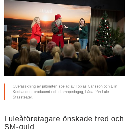
Överasskning av jultomten spelad av Tobias Carlsson och Elin 
Kristiansen, producent och dramapedagog, båda från Lule 
Stassteater.
Luleåföretagare önskade fred och 
SM-guld