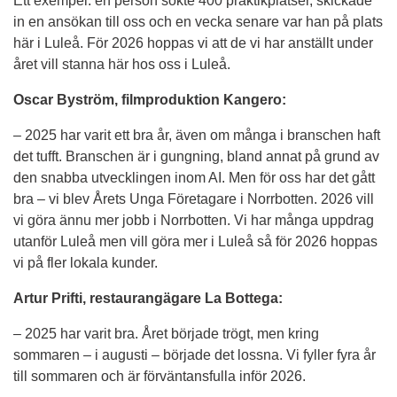
Ett exempel: en person sökte 400 praktikplatser, skickade 
in en ansökan till oss och en vecka senare var han på plats 
här i Luleå. För 2026 hoppas vi att de vi har anställt under 
året vill stanna här hos oss i Luleå.
Oscar Byström, filmproduktion Kangero:
– 2025 har varit ett bra år, även om många i branschen haft 
det tufft. Branschen är i gungning, bland annat på grund av 
den snabba utvecklingen inom AI. Men för oss har det gått 
bra – vi blev Årets Unga Företagare i Norrbotten. 2026 vill 
vi göra ännu mer jobb i Norrbotten. Vi har många uppdrag 
utanför Luleå men vill göra mer i Luleå så för 2026 hoppas 
vi på fler lokala kunder.
Artur Prifti, restaurangägare La Bottega:
– 2025 har varit bra. Året började trögt, men kring 
sommaren – i augusti – började det lossna. Vi fyller fyra år 
till sommaren och är förväntansfulla inför 2026.