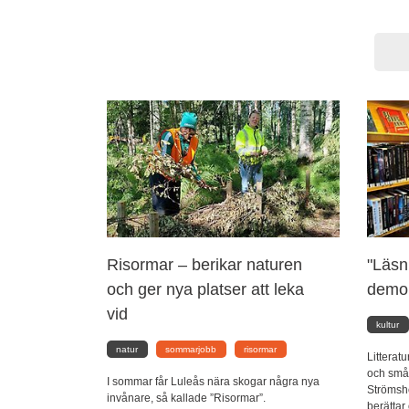
Risormar – berikar naturen
"Läsn
och ger nya platser att leka
demok
vid
kultur
natur
sommarjobb
risormar
Litterat
och små
I sommar får Luleås nära skogar några nya
Strömshe
invånare, så kallade ”Risormar”.
berättar