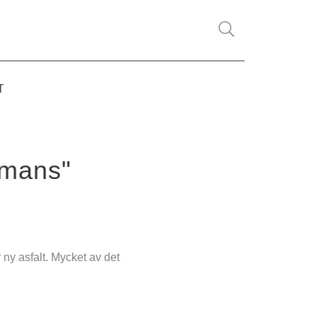
T
mmans"
ny asfalt. Mycket av det 