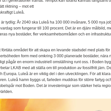
ut i generationer framåt. Tempot kan ibland kännas långsamt och 
ätt riktning – mot ett
kraftigt Luleå.
 tydlig: År 2040 ska Luleå ha 100 000 invånare, 5 000 nya jobb
vardag som fungerar till 100 procent. Det är en djärv målbild, 
neras nya bostäder, fler verksamhetsområden och en infrastruktur
t förtäta området för att skapa en levande stadsdel med plats för 
Hertsöheden form med omkring 3 000 planerade bostäder, nära 
igt pågår en enorm industriell omställning runt oss. I Boden byggs e
rbetar LKAB med att ställa om till produktion av fossilfritt järn. D
 Europa. Luleå är en viktig del i den utvecklingen. För att klar
uren. Luleå hamn byggs ut, farleden muddras för större fartyg och 
elspår mot Boden. Det är investeringar som stärker hela regio
världen.