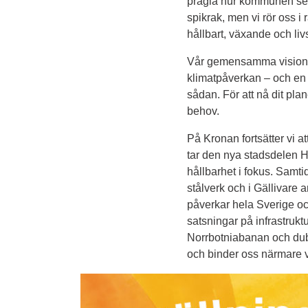
prägla hur kommunen ser 
spikrak, men vi rör oss i r
hållbart, växande och livs
Vår gemensamma vision är
klimatpåverkan – och en 
sådan. För att nå dit pla
behov.
På Kronan fortsätter vi at
tar den nya stadsdelen 
hållbarhet i fokus. Samtid
stålverk och i Gällivare a
påverkar hela Sverige och
satsningar på infrastrukt
Norrbotniabanan och dubb
och binder oss närmare 