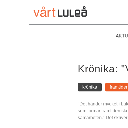
Hoppa
till
innehåll
AKTU
Krönika: "
krönika
framtide
"Det händer mycket i Lule
som formar framtiden ske
samarbeten." Det skriver