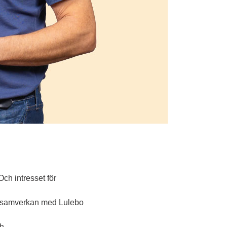
ch intresset för 
 i samverkan med Lulebo 
ch