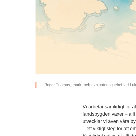
Roger Tuomas, mark- och exploateringschef vid Lu
Vi arbetar samtidigt för a
landsbygden växer – allt f
utvecklar vi även våra by
– ett viktigt steg för att
Samtidigt vet vi att allt