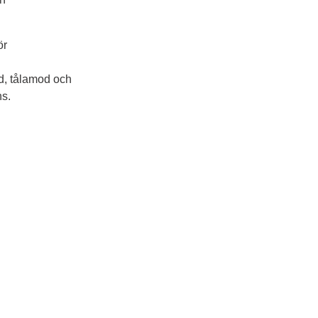
ör
d, tålamod och 
ns.