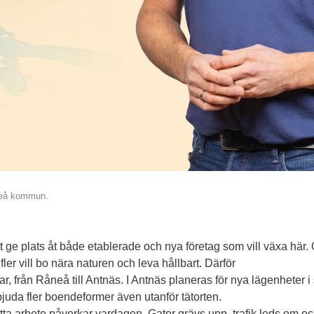
leå kommun.
tt ge plats åt både etablerade och nya företag som vill växa här. O
ler vill bo nära naturen och leva hållbart. Därför
ar, från Råneå till Antnäs. I Antnäs planeras för nya lägenheter
 erbjuda fler boendeformer även utanför tätorten.
 detta arbete påverkar vardagen. Gator grävs upp, trafik leds om o