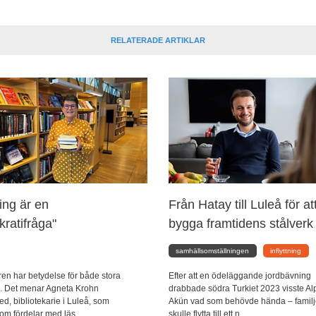
RELATERADE ARTIKLAR
ing är en
Från Hatay till Luleå för at
ratifråga"
bygga framtidens stålverk
samhällsomställningen
inflyttning
uren har betydelse för både stora
Efter att en ödeläggande jordbävning
. Det menar Agneta Krohn
drabbade södra Turkiet 2023 visste Al
d, bibliotekarie i Luleå, som
Akün vad som behövde hända – famil
 om fördelar med läs...
skulle flytta till ett n...