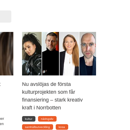
t
Nu avslöjas de första
kulturprojekten som får
finansiering – stark kreativ
kraft i Norrbotten
per
kultur
näringsliv
jen
samhällsutveckling
kosa