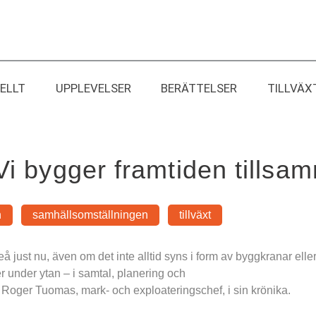
ELLT
UPPLEVELSER
BERÄTTELSER
TILLVÄX
Vi bygger framtiden tillsa
n
samhällsomställningen
tillväxt
å just nu, även om det inte alltid syns i form av byggkranar eller 
r under ytan – i samtal, planering och
 Roger Tuomas, mark- och exploateringschef, i sin krönika.