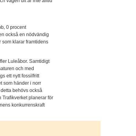
vägen dit är inte alltid 
, 0 procent 
men också en nödvändig 
 som klarar framtidens 
fler Luleåbor. Samtidigt 
naturen och med 
tt nytt fossilfritt 
et som händer i norr 
a detta behövs också 
Trafikverket planerar för 
nens konkurrenskraft 