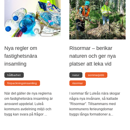
Nya regler om
Risormar – berikar
fastighetsnära
naturen och ger nya
insamling
platser att leka vid
hållbarhet
natur
sommarjobb
förpackningsinsamling
risormar
När det gäller de nya reglerna
I sommar får Luleås nära skogar
om fastighetsnära insamling är
några nya invånare, så kallade
ansvaret uppdelat. Luleå
”Risormar”. Tillsammans med
kommuns avdelning miljö och
kommunens ferieungdomar
bygg kan svara på frågor ...
byggs långa formationer a...