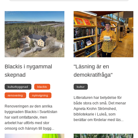
Blackis i nygammal
"Läsning är en
skepnad
demokratifråga"
kulturbyggnad
blackis
kultur
renovering
nyinvigning
Litteraturen har betydelse för
både stora och små. Det menar
Renoveringen av den anrika
Agneta Krohn Strömshed,
byggnaden Blackis i Svartöstan
bibliotekarie i Luleå, som
har varit omfattande, men
berättar om fördelar med läs...
arbetet har utförts med stor
omsorg och hänsyn till bygg...