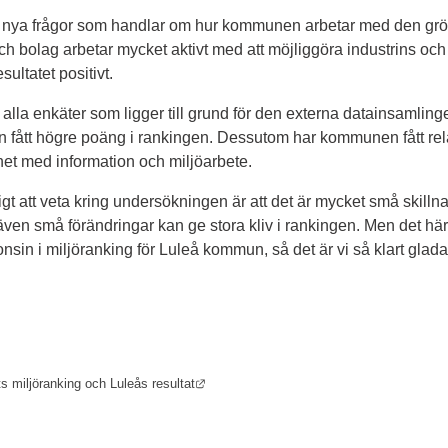
a nya frågor som handlar om hur kommunen arbetar med den grön
h bolag arbetar mycket aktivt med att möjliggöra industrins och
ultatet positivt.
 alla enkäter som ligger till grund för den externa datainsamlin
fått högre poäng i rankingen. Dessutom har kommunen fått relat
et med information och miljöarbete.
gt att veta kring undersökningen är att det är mycket små skillna
även små förändringar kan ge stora kliv i rankingen. Men det här ä
onsin i miljöranking för Luleå kommun, så det är vi så klart glada
Länk till annan webbplats.
ets miljöranking och Luleås resultat