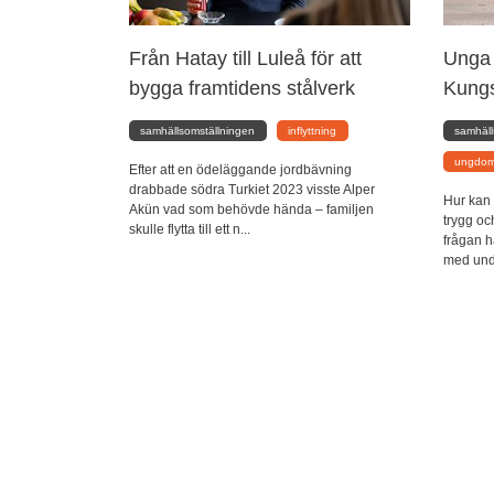
Från Hatay till Luleå för att
Unga 
bygga framtidens stålverk
Kung
samhällsomställningen
inflyttning
samhäl
ungdom
Efter att en ödeläggande jordbävning
drabbade södra Turkiet 2023 visste Alper
Hur kan 
Akün vad som behövde hända – familjen
trygg oc
skulle flytta till ett n...
frågan h
med under