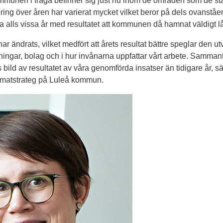
mmunen i fråga befinner sig just nu inom de områden som de stäl
ng över åren har varierat mycket vilket beror på dels ovanståend
a alls vissa år med resultatet att kommunen då hamnat väldigt lå
ar ändrats, vilket medfört att årets resultat bättre speglar den utv
gar, bolag och i hur invånarna uppfattar vårt arbete. Sammantage
s bild av resultatet av våra genomförda insatser än tidigare år, 
limatstrateg på Luleå kommun.