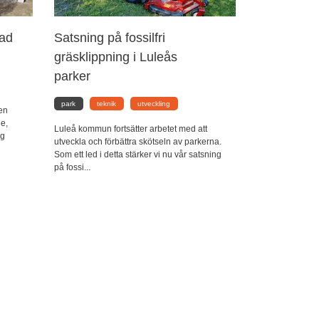
nad
Satsning på fossilfri
gräsklippning i Luleås
parker
park
teknik
utveckling
en
de,
Luleå kommun fortsätter arbetet med att
rg
utveckla och förbättra skötseln av parkerna.
Som ett led i detta stärker vi nu vår satsning
på fossi...