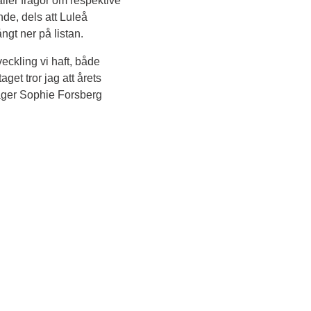
ler frågor om respektive 
e, dels att Luleå 
ngt ner på listan.
eckling vi haft, både 
t tror jag att årets 
säger Sophie Forsberg 