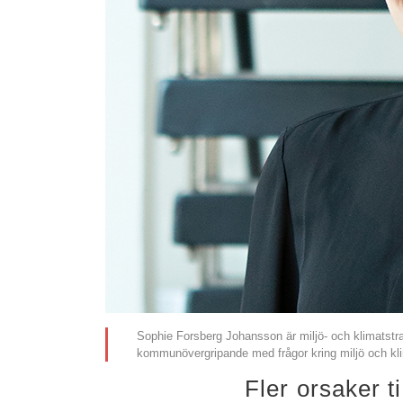
Sophie Forsberg Johansson är miljö- och klimatst
kommunövergripande med frågor kring miljö och kl
Fler orsaker ti