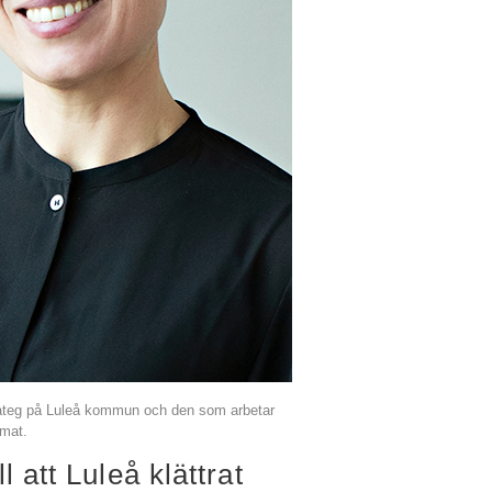
rateg på Luleå kommun och den som arbetar
imat.
ll att Luleå klättrat