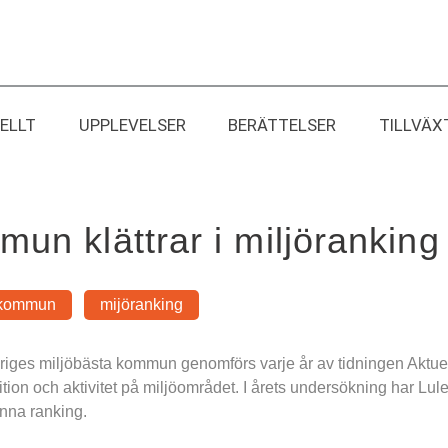
ELLT
UPPLEVELSER
BERÄTTELSER
TILLVÄX
un klättrar i miljöranking
 kommun
mijöranking
s miljöbästa kommun genomförs varje år av tidningen Aktuell Hå
n och aktivitet på miljöområdet. I årets undersökning har Luleå
denna ranking.