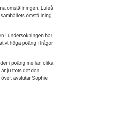
a omställningen. Luleå 
 samhällets omställning 
gen i undersökningen har 
ivt höga poäng i frågor 
der i poäng mellan olika 
r ju trots det den 
 över, avslutar Sophie 