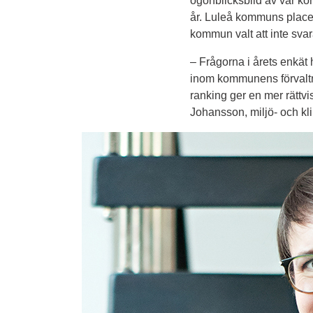
ögonblicksbild av var ko
år. Luleå kommuns placeri
kommun valt att inte svar
– Frågorna i årets enkät h
inom kommunens förvaltnin
ranking ger en mer rättvi
Johansson, miljö- och k