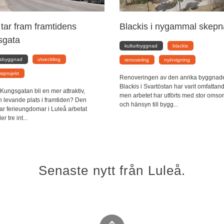
tar fram framtidens
Blackis i nygammal skep
sgata
kulturbyggnad
blackis
lsbyggnad
utveckling
renovering
nyinvigning
sprojekt
Renoveringen av den anrika byggnad
Blackis i Svartöstan har varit omfattan
Kungsgatan bli en mer attraktiv,
men arbetet har utförts med stor omso
h levande plats i framtiden? Den
och hänsyn till bygg...
ar ferieungdomar i Luleå arbetat
 tre int...
Senaste nytt från Luleå.