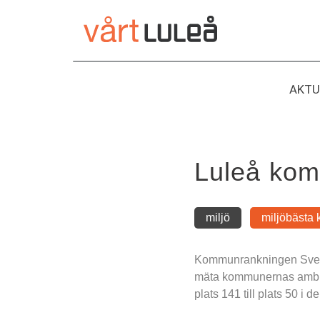
Hoppa
till
innehåll
AKTU
Luleå komm
miljö
miljöbästa
Kommunrankningen Sverige
mäta kommunernas ambitio
plats 141 till plats 50 i 