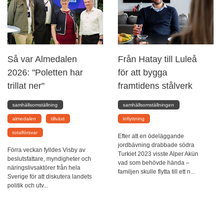
Så var Almedalen
Från Hatay till Luleå
2026: "Poletten har
för att bygga
trillat ner"
framtidens stålverk
samhällsomställning
samhällsomställningen
almedalen
tillväxt
inflyttning
totalförsvar
Efter att en ödeläggande
jordbävning drabbade södra
Förra veckan fylldes Visby av
Turkiet 2023 visste Alper Akün
beslutsfattare, myndigheter och
vad som behövde hända –
näringslivsaktörer från hela
familjen skulle flytta till ett n...
Sverige för att diskutera landets
politik och utv...