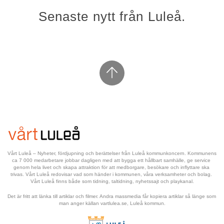
Senaste nytt från Luleå.
Vårt Luleå – Nyheter, fördjupning och berättelser från Luleå kommunkoncern. Kommunens 
ca 7 000 medarbetare jobbar dagligen med att bygga ett hållbart samhälle, ge service 
genom hela livet och skapa attraktion för att medborgare, besökare och inflyttare ska 
trivas. Vårt Luleå redovisar vad som händer i kommunen, våra verksamheter och bolag. 
Vårt Luleå finns både som tidning, taltidning, nyhetssajt och playkanal.
Det är fritt att länka till artiklar och filmer. Andra massmedia får kopiera artiklar så länge som 
man anger källan vartlulea.se, Luleå kommun.