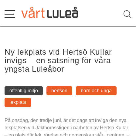
Hoppa
till
innehåll
Ny lekplats vid Hertsö Kullar 
invigs – en satsning för våra 
yngsta Luleåbor
offentlig miljö
hertsön
barn och unga
lekplats
På onsdag, den tredje juni, är det dags att inviga den nya 
lekplatsen vid Jakthornsstigen i närheten av Hertsö Kullar 
– en plats där lek, rörelse och gemenskap står i centrum. – 