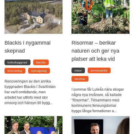
Blackis i nygammal
Risormar – berikar
skepnad
naturen och ger nya
platser att leka vid
kulturbyggnad
blackis
natur
sommarjobb
renovering
nyinvigning
risormar
Renoveringen av den anrika
byggnaden Blackis i Svartöstan
I sommar får Luleås nära skogar
har varit omfattande, men
några nya invånare, så kallade
arbetet har utförts med stor
”Risormar”. Tillsammans med
omsorg och hänsyn till bygg...
kommunens ferieungdomar
byggs långa formationer a...