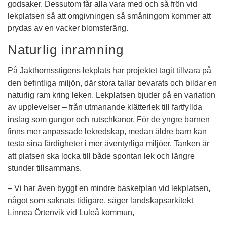
godsaker. Dessutom får alla vara med och så frön vid 
lekplatsen så att omgivningen så småningom kommer att 
prydas av en vacker blomsteräng.
Naturlig inramning
På Jakthornsstigens lekplats har projektet tagit tillvara på 
den befintliga miljön, där stora tallar bevarats och bildar en 
naturlig ram kring leken. Lekplatsen bjuder på en variation 
av upplevelser – från utmanande klätterlek till fartfyllda 
inslag som gungor och rutschkanor. För de yngre barnen 
finns mer anpassade lekredskap, medan äldre barn kan 
testa sina färdigheter i mer äventyrliga miljöer. Tanken är 
att platsen ska locka till både spontan lek och längre 
stunder tillsammans.
– Vi har även byggt en mindre basketplan vid lekplatsen, 
något som saknats tidigare, säger landskapsarkitekt 
Linnea Örtenvik vid Luleå kommun,