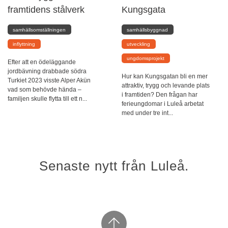
framtidens stålverk
Kungsgata
samhällsomställningen
samhällsbyggnad
inflyttning
utveckling
ungdomsprojekt
Efter att en ödeläggande
jordbävning drabbade södra
Hur kan Kungsgatan bli en mer
Turkiet 2023 visste Alper Akün
attraktiv, trygg och levande plats
vad som behövde hända –
i framtiden? Den frågan har
familjen skulle flytta till ett n...
ferieungdomar i Luleå arbetat
med under tre int...
Senaste nytt från Luleå.