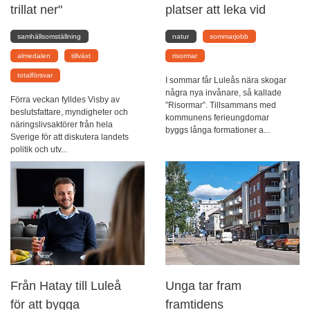
trillat ner"
platser att leka vid
samhällsomställning
natur
sommarjobb
almedalen
tillväxt
risormar
totalförsvar
I sommar får Luleås nära skogar
några nya invånare, så kallade
Förra veckan fylldes Visby av
”Risormar”. Tillsammans med
beslutsfattare, myndigheter och
kommunens ferieungdomar
näringslivsaktörer från hela
byggs långa formationer a...
Sverige för att diskutera landets
politik och utv...
Från Hatay till Luleå
Unga tar fram
för att bygga
framtidens