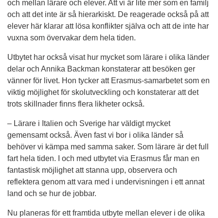
och mellan lärare och elever. Att vi är lite mer som en familj 
och att det inte är så hierarkiskt. De reagerade också på att 
elever här klarar att lösa konflikter själva och att de inte har 
vuxna som övervakar dem hela tiden.
Utbytet har också visat hur mycket som lärare i olika länder 
delar och Annika Backman konstaterar att besöken ger 
vänner för livet. Hon tycker att Erasmus-samarbetet som en 
viktig möjlighet för skolutveckling och konstaterar att det 
trots skillnader finns flera likheter också.
– Lärare i Italien och Sverige har väldigt mycket 
gemensamt också. Även fast vi bor i olika länder så 
behöver vi kämpa med samma saker. Som lärare är det full 
fart hela tiden. I och med utbytet via Erasmus får man en 
fantastisk möjlighet att stanna upp, observera och 
reflektera genom att vara med i undervisningen i ett annat 
land och se hur de jobbar.
Nu planeras för ett framtida utbyte mellan elever i de olika 