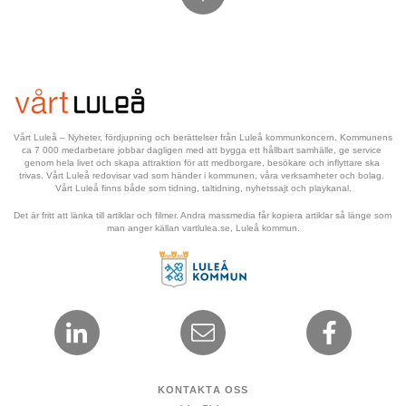
Vårt Luleå – Nyheter, fördjupning och berättelser från Luleå kommunkoncern. Kommunens 
ca 7 000 medarbetare jobbar dagligen med att bygga ett hållbart samhälle, ge service 
genom hela livet och skapa attraktion för att medborgare, besökare och inflyttare ska 
trivas. Vårt Luleå redovisar vad som händer i kommunen, våra verksamheter och bolag. 
Vårt Luleå finns både som tidning, taltidning, nyhetssajt och playkanal.
Det är fritt att länka till artiklar och filmer. Andra massmedia får kopiera artiklar så länge som 
man anger källan vartlulea.se, Luleå kommun.
KONTAKTA OSS