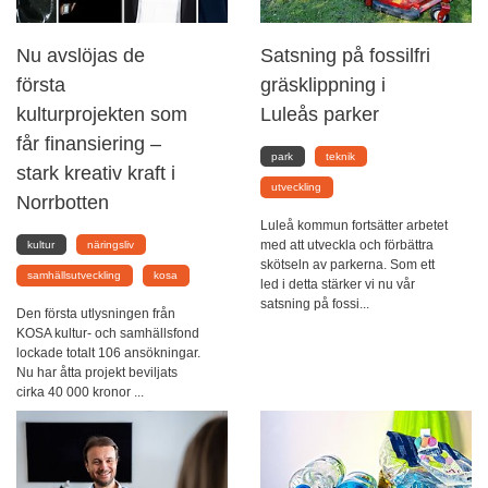
Nu avslöjas de
Satsning på fossilfri
första
gräsklippning i
kulturprojekten som
Luleås parker
får finansiering –
park
teknik
stark kreativ kraft i
utveckling
Norrbotten
Luleå kommun fortsätter arbetet
med att utveckla och förbättra
kultur
näringsliv
skötseln av parkerna. Som ett
samhällsutveckling
kosa
led i detta stärker vi nu vår
satsning på fossi...
Den första utlysningen från
KOSA kultur- och samhällsfond
lockade totalt 106 ansökningar.
Nu har åtta projekt beviljats
cirka 40 000 kronor ...