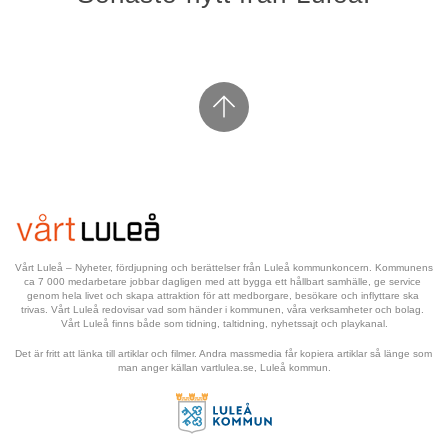
Vårt Luleå – Nyheter, fördjupning och berättelser från Luleå kommunkoncern. Kommunens 
ca 7 000 medarbetare jobbar dagligen med att bygga ett hållbart samhälle, ge service 
genom hela livet och skapa attraktion för att medborgare, besökare och inflyttare ska 
trivas. Vårt Luleå redovisar vad som händer i kommunen, våra verksamheter och bolag. 
Vårt Luleå finns både som tidning, taltidning, nyhetssajt och playkanal.
Det är fritt att länka till artiklar och filmer. Andra massmedia får kopiera artiklar så länge som 
man anger källan vartlulea.se, Luleå kommun.