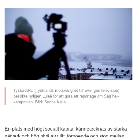
Tyska ARD (Tysklands motsvarighet till Sveriges television) 
besökte nyligen Luleå för att göra ett reportage om Säg hej-
kampanjen. Bild: Sanna Kalla.
En plats med högt socialt kapital kännetecknas av starka 
nätverk och hög nivå av tillit, förtroende och stöd mellan 