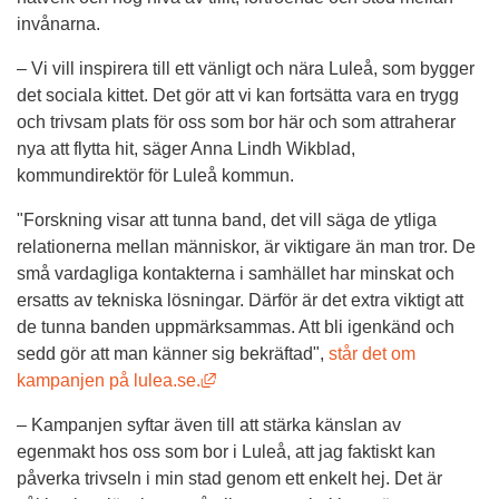
invånarna.
– Vi vill inspirera till ett vänligt och nära Luleå, som bygger 
det sociala kittet. Det gör att vi kan fortsätta vara en trygg 
och trivsam plats för oss som bor här och som attraherar 
nya att flytta hit, säger Anna Lindh Wikblad, 
kommundirektör för Luleå kommun.
"Forskning visar att tunna band, det vill säga de ytliga 
relationerna mellan människor, är viktigare än man tror. De 
små vardagliga kontakterna i samhället har minskat och 
ersatts av tekniska lösningar. Därför är det extra viktigt att 
de tunna banden uppmärksammas. Att bli igenkänd och 
sedd gör att man känner sig bekräftad", 
står det om 
Länk till annan webbplats, öppnas i n
kampanjen på lulea.se.
– Kampanjen syftar även till att stärka känslan av 
egenmakt hos oss som bor i Luleå, att jag faktiskt kan 
påverka trivseln i min stad genom ett enkelt hej. Det är 