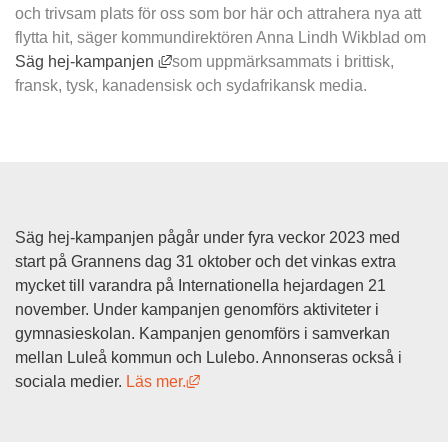
och trivsam plats för oss som bor här och attrahera nya att 
flytta hit, säger kommundirektören Anna Lindh Wikblad om 
Länk till annan webbplats, öppnas i nytt
Säg hej-kampanjen 
som uppmärksammats i brittisk, 
fransk, tysk, kanadensisk och sydafrikansk media.
Säg hej-kampanjen pågår under fyra veckor 2023 med 
start på Grannens dag 31 oktober och det vinkas extra 
mycket till varandra på Internationella hejardagen 21 
november. Under kampanjen genomförs aktiviteter i 
gymnasieskolan. Kampanjen genomförs i samverkan 
mellan Luleå kommun och Lulebo. Annonseras också i 
Länk till annan webbplats, öppnas i 
sociala medier. 
Läs mer.