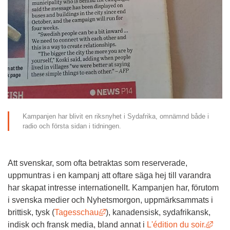
Kampanjen har blivit en riksnyhet i Sydafrika, omnämnd både i 
radio och första sidan i tidningen.
Att svenskar, som ofta betraktas som reserverade, 
uppmuntras i en kampanj att oftare säga hej till varandra 
har skapat intresse internationellt. Kampanjen har, förutom 
i svenska medier och Nyhetsmorgon, uppmärksammats i 
Länk till annan webbplats, öppnas i
brittisk, tysk (
Tagesschau
), kanadensisk, sydafrikansk, 
Länk
indisk och fransk media, bland annat i 
L'édition du soir.