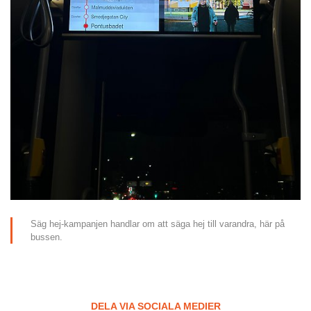
Säg hej-kampanjen handlar om att säga hej till varandra, här på 
bussen.
DELA VIA SOCIALA MEDIER