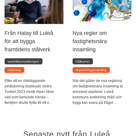
Från Hatay till Luleå
Nya regler om
för att bygga
fastighetsnära
framtidens stålverk
insamling
samhällsomställningen
hållbarhet
inflyttning
förpackningsinsamling
Efter att en ödeläggande
När det gäller de nya reglerna
jordbävning drabbade södra
om fastighetsnära insamling är
Turkiet 2023 visste Alper Akün
ansvaret uppdelat. Luleå
vad som behövde hända –
kommuns avdelning miljö och
familjen skulle flytta till ett n...
bygg kan svara på frågor ...
Senaste nytt från Luleå.