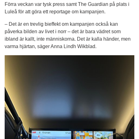
Förra veckan var tysk press samt The Guardian på plats i 
Luleå för att göra ett reportage om kampanjen.
– Det är en trevlig bieffekt om kampanjen också kan 
påverka bilden av livet i norr – det är bara vädret som 
ibland är kallt, inte människorna. Det är kalla händer, men 
varma hjärtan, säger Anna Lindh Wikblad.