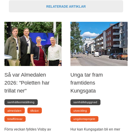
RELATERADE ARTIKLAR
Så var Almedalen
Unga tar fram
2026: "Poletten har
framtidens
trillat ner"
Kungsgata
samhällsomställning
samhällsbyggnad
almedalen
tillväxt
utveckling
totalförsvar
ungdomsprojekt
Förra veckan fylldes Visby av
Hur kan Kungsgatan bli en mer