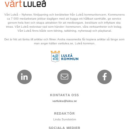
Vårt Luleå – Nyheter, fördjupning och berättelser från Luleå kommunkoncern. Kommunens 
ca 7 000 medarbetare jobbar dagligen med att bygga ett hållbart samhälle, ge service 
genom hela livet och skapa attraktion för att medborgare, besökare och inflyttare ska 
trivas. Vårt Luleå redovisar vad som händer i kommunen, våra verksamheter och bolag. 
Vårt Luleå finns både som tidning, taltidning, nyhetssajt och playkanal.
Det är fritt att länka till artiklar och filmer. Andra massmedia får kopiera artiklar så länge som 
man anger källan vartlulea.se, Luleå kommun.
KONTAKTA OSS
vartlulea@lulea.se
REDAKTÖR
Linda Sundström
SOCIALA MEDIER