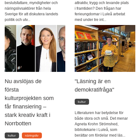
beslutsfattare, myndigheter och
attraktiv, trygg och levande plats
näringslivsaktörer från hela
i framtiden? Den frågan har
Sverige för att diskutera landets
ferieungdomar i Luleå arbetat
politik och utv...
med under tre int...
Nu avslöjas de
"Läsning är en
första
demokratifråga"
kulturprojekten som
kultur
får finansiering –
Litteraturen har betydelse för
stark kreativ kraft i
både stora och små. Det menar
Norrbotten
Agneta Krohn Strömshed,
bibliotekarie i Luleå, som
berättar om fördelar med läs...
kultur
näringsliv