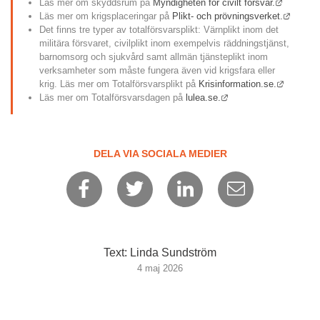
Länk till
Läs mer om skyddsrum på 
Myndigheten för civilt försvar.
Länk ti
Läs mer om krigsplaceringar på 
Plikt- och prövningsverket.
Det finns tre typer av totalförsvarsplikt: Värnplikt inom det 
militära försvaret, civilplikt inom exempelvis räddningstjänst, 
barnomsorg och sjukvård samt allmän tjänsteplikt inom 
verksamheter som måste fungera även vid krigsfara eller 
Länk til
krig. Läs mer om Totalförsvarsplikt på 
Krisinformation.se.
Länk till annan webbpl
Läs mer om Totalförsvarsdagen på 
lulea.se.
DELA VIA SOCIALA MEDIER
Text: Linda Sundström
4 maj 2026