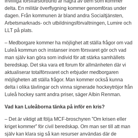
frivilliga försvarsförbund är några av dem som kommer 
delta. En militär överflygning kommer genomföras under 
dagen. Från kommunen är bland andra Socialtjänsten, 
Arbetsmarknads- och utbildningsförvaltningen, Lumire och 
LLT på plats.
– Medborgare kommer ha möjlighet att ställa frågor om vad 
Luleå kommun och instanser inom försvaret gör och vad 
man själv kan göra som individ för att stärka samhällets 
beredskap. Det ska vara ett forum för allmänheten där vi 
aktualiserar totalförsvaret och erbjuder medborgaren 
möjligheten att ställa frågor. Man kommer också kunna 
delta i olika tävlingar och vinna signerade hockeytröjor från 
Luleå hockey samt andra priser, säger Albin Renman.
Vad kan Luleåborna tänka på inför en kris?
– Det är viktigt att följa MCF-broschyren ”Om krisen eller 
kriget kommer” för civil beredskap. Om man ser till att man 
själv kan klara sig så kan resurser användas där de 