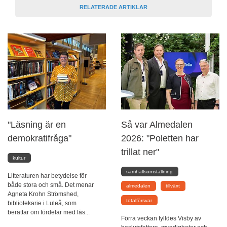
RELATERADE ARTIKLAR
"Läsning är en
Så var Almedalen
demokratifråga"
2026: "Poletten har
trillat ner"
kultur
samhällsomställning
Litteraturen har betydelse för
både stora och små. Det menar
almedalen
tillväxt
Agneta Krohn Strömshed,
totalförsvar
bibliotekarie i Luleå, som
berättar om fördelar med läs...
Förra veckan fylldes Visby av