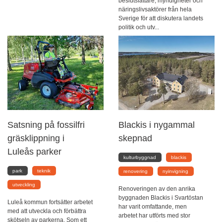
beslutsfattare, myndigheter och
näringslivsaktörer från hela
Sverige för att diskutera landets
politik och utv...
Satsning på fossilfri
Blackis i nygammal
gräsklippning i
skepnad
Luleås parker
kulturbyggnad
blackis
park
teknik
renovering
nyinvigning
utveckling
Renoveringen av den anrika
byggnaden Blackis i Svartöstan
Luleå kommun fortsätter arbetet
har varit omfattande, men
med att utveckla och förbättra
arbetet har utförts med stor
skötseln av parkerna. Som ett