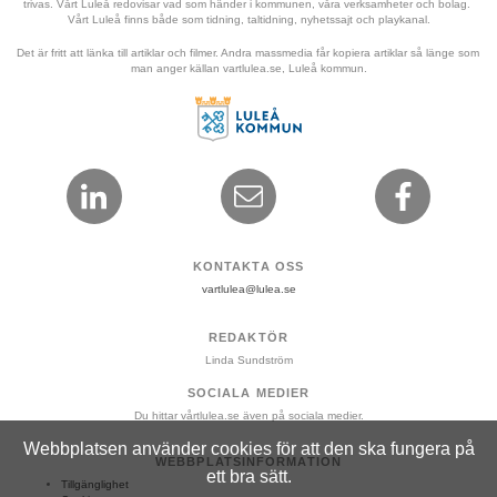
trivas. Vårt Luleå redovisar vad som händer i kommunen, våra verksamheter och bolag. 
Vårt Luleå finns både som tidning, taltidning, nyhetssajt och playkanal.
Det är fritt att länka till artiklar och filmer. Andra massmedia får kopiera artiklar så länge som 
man anger källan vartlulea.se, Luleå kommun.
KONTAKTA OSS
vartlulea@lulea.se
REDAKTÖR
Linda Sundström
SOCIALA MEDIER
Du hittar vårtlulea.se även på sociala medier.
Webbplatsen använder cookies för att den ska fungera på
WEBBPLATSINFORMATION
ett bra sätt.
Tillgänglighet