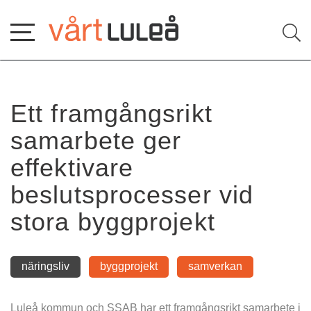
Hoppa
till
innehåll
Ett framgångsrikt 
samarbete ger 
effektivare 
beslutsprocesser vid 
stora byggprojekt
näringsliv
byggprojekt
samverkan
Luleå kommun och SSAB har ett framgångsrikt samarbete i 