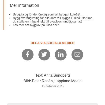
Mer information
Länk till annan we
Byggdialog för de företag som vill bygga i Luleå
Bygglovsrådgivning för alla som vill bygga i Luleå. Här kan 
Länk till annan 
du ställa en fråga direkt till bygglovshandläggarna
Länk till annan webbplats.
Läs mer om bygglov på lulea.se
DELA VIA SOCIALA MEDIER
Text: Anita Sundberg
Bild: Peter Rosén, Lappland Media
15 oktober 2025