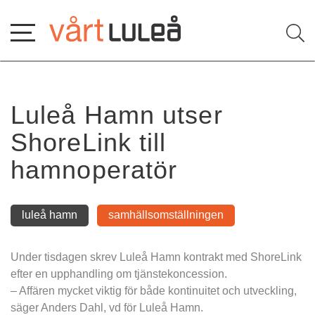
Hoppa
till
innehåll
Luleå Hamn utser 
ShoreLink till 
hamnoperatör
luleå hamn
samhällsomställningen
Under tisdagen skrev Luleå Hamn kontrakt med ShoreLink 
efter en upphandling om tjänstekoncession.
– Affären mycket viktig för både kontinuitet och utveckling, 
säger Anders Dahl, vd för Luleå Hamn.