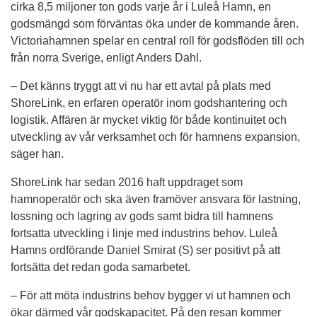
cirka 8,5 miljoner ton gods varje år i Luleå Hamn, en 
godsmängd som förväntas öka under de kommande åren. 
Victoriahamnen spelar en central roll för godsflöden till och 
från norra Sverige, enligt Anders Dahl.
– Det känns tryggt att vi nu har ett avtal på plats med 
ShoreLink, en erfaren operatör inom godshantering och 
logistik. Affären är mycket viktig för både kontinuitet och 
utveckling av vår verksamhet och för hamnens expansion, 
säger han.
ShoreLink har sedan 2016 haft uppdraget som 
hamnoperatör och ska även framöver ansvara för lastning, 
lossning och lagring av gods samt bidra till hamnens 
fortsatta utveckling i linje med industrins behov. Luleå 
Hamns ordförande Daniel Smirat (S) ser positivt på att 
fortsätta det redan goda samarbetet.
– För att möta industrins behov bygger vi ut hamnen och 
ökar därmed vår godskapacitet. På den resan kommer 