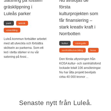
Satsning på fossilfri
Nu avslöjas de
gräsklippning i
första
Luleås parker
kulturprojekten som
får finansiering –
park
teknik
stark kreativ kraft i
utveckling
Norrbotten
Luleå kommun fortsätter arbetet
med att utveckla och förbättra
kultur
näringsliv
skötseln av parkerna. Som ett
samhällsutveckling
kosa
led i detta stärker vi nu vår
satsning på fossi...
Den första utlysningen från
KOSA kultur- och samhällsfond
lockade totalt 106 ansökningar.
Nu har åtta projekt beviljats
cirka 40 000 kronor ...
Senaste nytt från Luleå.