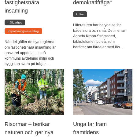
fastighetsnära
demokratifråga"
insamling
kultur
hållbarhet
Litteraturen har betydelse för
både stora och små. Det menar
förpackningsinsamling
Agneta Krohn Strömshed,
bibliotekarie i Luleå, som
När det gäller de nya reglerna
berättar om fördelar med läs...
om fastighetsnära insamling är
ansvaret uppdelat. Luleå
kommuns avdelning miljö och
bygg kan svara på frågor ...
Risormar – berikar
Unga tar fram
naturen och ger nya
framtidens