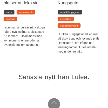
platser att leka vid
Kungsgata
natur
sommarjobb
samhällsbyggnad
risormar
utveckling
ungdomsprojekt
I sommar får Luleås nära skogar
några nya invånare, så kallade
Hur kan Kungsgatan bli en mer
”Risormar”. Tillsammans med
attraktiv, trygg och levande plats
kommunens ferieungdomar
i framtiden? Den frågan har
byggs långa formationer a...
ferieungdomar i Luleå arbetat
med under tre int...
Senaste nytt från Luleå.