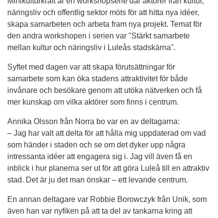
Minikulturkraft är en workshopserie där aktörer från kultur, 
näringsliv och offentlig sektor möts för att hitta nya idéer, 
skapa samarbeten och arbeta fram nya projekt. Temat för 
den andra workshopen i serien var "Stärkt samarbete 
mellan kultur och näringsliv i Luleås stadskärna".
Syftet med dagen var att skapa förutsättningar för 
samarbete som kan öka stadens attraktivitet för både 
invånare och besökare genom att utöka nätverken och få 
mer kunskap om vilka aktörer som finns i centrum.
Annika Olsson från Norra bo var en av deltagarna:
– Jag har valt att delta för att hålla mig uppdaterad om vad 
som händer i staden och se om det dyker upp några 
intressanta idéer att engagera sig i. Jag vill även få en 
inblick i hur planerna ser ut för att göra Luleå till en attraktiv 
stad. Det är ju det man önskar – ett levande centrum.
En annan deltagare var Robbie Borowczyk från Unik, som 
även han var nyfiken på att ta del av tankarna kring att 