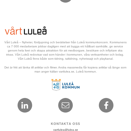
Vårt Luleå – Nyheter, fördjupning och berättelser från Luleå kommunkoncern. Kommunens 
ca 7 000 medarbetare jobbar dagligen med att bygga ett hållbart samhälle, ge service 
genom hela livet och skapa attraktion för att medborgare, besökare och inflyttare ska 
trivas. Vårt Luleå redovisar vad som händer i kommunen, våra verksamheter och bolag. 
Vårt Luleå finns både som tidning, taltidning, nyhetssajt och playkanal.
Det är fritt att länka till artiklar och filmer. Andra massmedia får kopiera artiklar så länge som 
man anger källan vartlulea.se, Luleå kommun.
KONTAKTA OSS
vartlulea@lulea.se