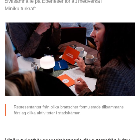
civilsamhälle på Ebeneser för att medverka i 
Minikulturkraft.
Representanter från olika branscher formulerade tillsammans 
förslag olika aktiviteter i stadskärnan.