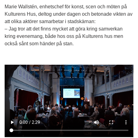
Marie Wallstén, enhetschef för konst, scen och möten på 
Kulturens Hus, deltog under dagen och betonade vikten av 
att olika aktörer samarbetar i stadskärnan:
– Jag tror att det finns mycket att göra kring samverkan 
kring evenemang, både hos oss på Kulturens hus men 
också sånt som händer på stan.