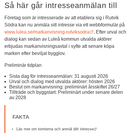
Så här går intresseanmälan till
Företag som är intresserade av att etablera sig i Rutvik 
Södra kan nu anmäla sitt intresse via ett webbformulär på 
Länk till annan we
www.lulea.se/markanvisning-rutviksodra
. Efter urval och 
dialog kan sedan av Luleå kommun utvalda aktörer 
erbjudas markanvisningsavtal i syfte att senare köpa 
marken efter beviljat bygglov.
Preliminär tidplan
Sista dag för intresseanmälan: 31 augusti 2026
Urval och dialog med utvalda aktörer: hösten 2026
Beslut om markanvisning: preliminärt årsskiftet 26/27
Tillträde och byggstart: Preliminärt under senare delen 
av 2028
FAKTA
Länk till annan webbp
Läs mer om tomterna och anmäl ditt intresse