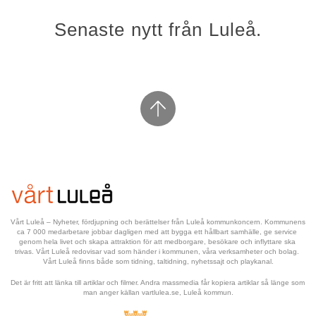
Senaste nytt från Luleå.
Vårt Luleå – Nyheter, fördjupning och berättelser från Luleå kommunkoncern. Kommunens 
ca 7 000 medarbetare jobbar dagligen med att bygga ett hållbart samhälle, ge service 
genom hela livet och skapa attraktion för att medborgare, besökare och inflyttare ska 
trivas. Vårt Luleå redovisar vad som händer i kommunen, våra verksamheter och bolag. 
Vårt Luleå finns både som tidning, taltidning, nyhetssajt och playkanal.
Det är fritt att länka till artiklar och filmer. Andra massmedia får kopiera artiklar så länge som 
man anger källan vartlulea.se, Luleå kommun.