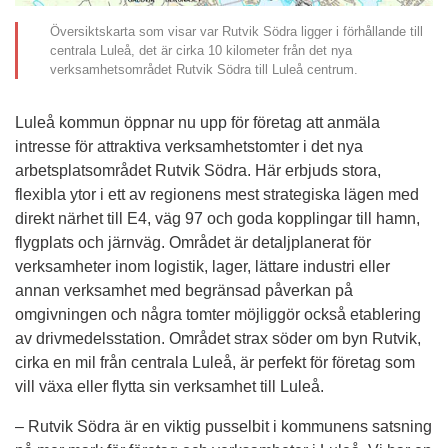
Översiktskarta som visar var Rutvik Södra ligger i förhållande till
centrala Luleå, det är cirka 10 kilometer från det nya
verksamhetsområdet Rutvik Södra till Luleå centrum.
Luleå kommun öppnar nu upp för företag att anmäla 
intresse för attraktiva verksamhetstomter i det nya 
arbetsplatsområdet Rutvik Södra. Här erbjuds stora, 
flexibla ytor i ett av regionens mest strategiska lägen med 
direkt närhet till E4, väg 97 och goda kopplingar till hamn, 
flygplats och järnväg. Området är detaljplanerat för 
verksamheter inom logistik, lager, lättare industri eller 
annan verksamhet med begränsad påverkan på 
omgivningen och några tomter möjliggör också etablering 
av drivmedelsstation. Området strax söder om byn Rutvik, 
cirka en mil från centrala Luleå, är perfekt för företag som 
vill växa eller flytta sin verksamhet till Luleå.
– Rutvik Södra är en viktig pusselbit i kommunens satsning 