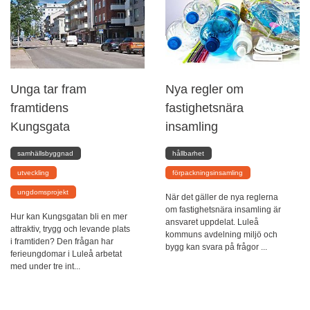
Unga tar fram
Nya regler om
framtidens
fastighetsnära
Kungsgata
insamling
samhällsbyggnad
hållbarhet
utveckling
förpackningsinsamling
ungdomsprojekt
När det gäller de nya reglerna
om fastighetsnära insamling är
Hur kan Kungsgatan bli en mer
ansvaret uppdelat. Luleå
attraktiv, trygg och levande plats
kommuns avdelning miljö och
i framtiden? Den frågan har
bygg kan svara på frågor ...
ferieungdomar i Luleå arbetat
med under tre int...