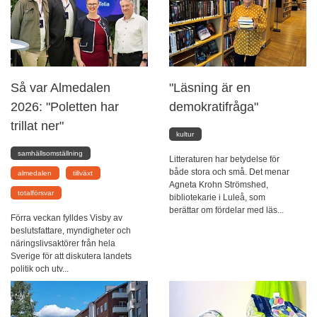
Så var Almedalen
"Läsning är en
2026: "Poletten har
demokratifråga"
trillat ner"
kultur
samhällsomställning
Litteraturen har betydelse för
både stora och små. Det menar
almedalen
tillväxt
Agneta Krohn Strömshed,
totalförsvar
bibliotekarie i Luleå, som
berättar om fördelar med läs...
Förra veckan fylldes Visby av
beslutsfattare, myndigheter och
näringslivsaktörer från hela
Sverige för att diskutera landets
politik och utv...