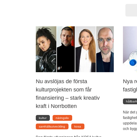
Nu avslöjas de första
Nya r
kulturprojekten som får
fasti
finansiering – stark kreativ
hållbar
kraft i Norrbotten
När det 
fastighe
kultur
näringsliv
uppdela
samhällsutveckling
kosa
och bygg