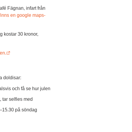
é Fägnan, infart från 
finns en google maps-
 kostar 30 kronor, 
Länk till annan webbplats.
en.
 doldisar:
svis och få se hur julen 
tar selfies med 
0–15.30 på söndag
nk till annan webbplats.