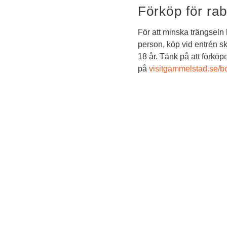
Förköp för rab
För att minska trängseln 
person, köp vid entrén ske
18 år. Tänk på att förköp
på 
visitgammelstad.se/b