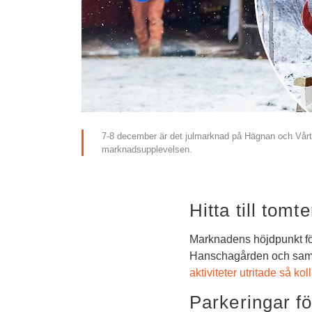
7-8 december är det julmarknad på Hägnan och Vårt L
marknadsupplevelsen.
Hitta till tomt
Marknadens höjdpunkt för 
Hanschagården och samla
aktiviteter utritade så ko
Parkeringar fö