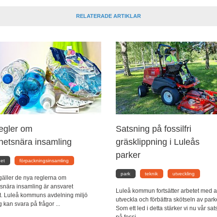
RELATERADE ARTIKLAR
egler om
Satsning på fossilfri
ghetsnära insamling
gräsklippning i Luleås
parker
het
förpackningsinsamling
park
teknik
utveckling
gäller de nya reglerna om
tsnära insamling är ansvaret
Luleå kommun fortsätter arbetet med a
t. Luleå kommuns avdelning miljö
utveckla och förbättra skötseln av park
 kan svara på frågor ...
Som ett led i detta stärker vi nu vår sa