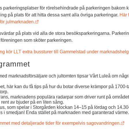
 parkeringsplatser för rörelsehindrade på parkeringen bakom kaf
ng på plats för att hitta dessa samt alla övriga parkeringar. 
Här 
Länk till annan webbplats.
r för julmarknaden.
värdar på plats vid alla de stora besöksparkeringarna. Parkering
l föreningen som sköter parkeringen.
ering kör LLT extra bussturer till Gammelstad under marknadshelg
ogrammet
d marknadsförsäljare och jultomten tipsar Vårt Luleå om några
t, här kan du få tips på hur du botar diverse krämpor på 1700-tal
torp.
rans, marknadens populära radarpar som driver runt på området, 
ent av bjuder på en liten sång.
tus, som spelar i Storgården klockan 14–15 på lördag och 14.3
i smedjan! Enda stället på marknaden med garanterad värme.
Lä
ammet med detaljerade tider för exempelvis sagovandringen.