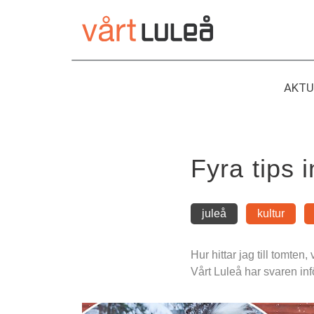
Hoppa
till
innehåll
AKTU
Fyra tips 
juleå
kultur
Hur hittar jag till tomte
Vårt Luleå har svaren i