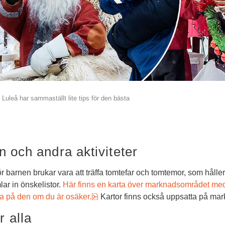
uleå har sammaställt lite tips för den bästa 
en och andra aktiviteter
barnen brukar vara att träffa tomtefar och tomtemor, som håller t
r in önskelistor. 
Här finns en karta över marknadsområdet med 
pdf, 2.6 MB.
lla på den om du är osäker.
 Kartor finns också uppsatta på ma
r alla