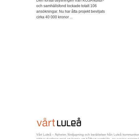
Den första utlysningen från KOSA kultur-
och samhällsfond lockade totalt 106
ansökningar. Nu har åtta projekt beviljats
cirka 40 000 kronor ...
Vårt Luleå – Nyheter, fördjupning och berättelser från Luleå kommun
jobbar dagligen med att bygga ett hållbart samhälle, ge service genom hel