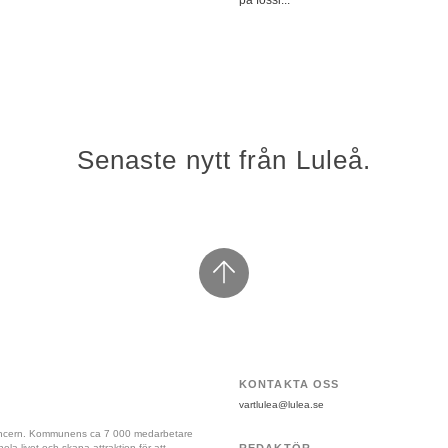
på fossi...
Senaste nytt från Luleå.
KONTAKTA OSS
vartlulea@lulea.se
koncern. Kommunens ca 7 000 medarbetare 
a livet och skapa attraktion för att 
REDAKTÖR