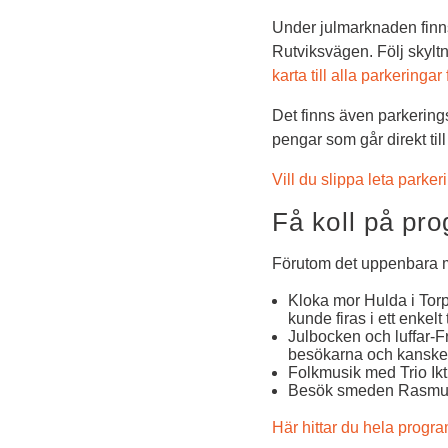
Under julmarknaden finns
Rutviksvägen. Följ skyltni
karta till alla parkeringa
Det finns även parkerings
pengar som går direkt til
Vill du slippa leta park
Få koll på pr
Förutom det uppenbara me
Kloka mor Hulda i Torpe
kunde firas i ett enkelt 
Julbocken och luffar-F
besökarna och kanske r
Folkmusik med Trio Ik
Besök smeden Rasmus 
Här hittar du hela progr