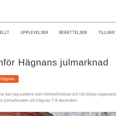
ELLT
UPPLEVELSER
BERÄTTELSER
TILLVÄX
inför Hägnans julmarknad
hägnan
n, var kan jag parkera som rörelsehindrad och när börjar sagovandr
nför julmarknaden på Hägnan 7-8 december.