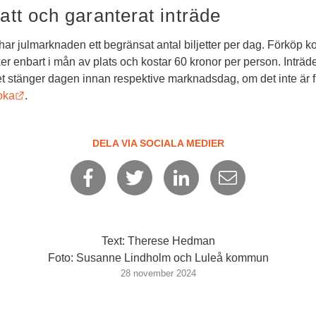
att och garanterat inträde
har julmarknaden ett begränsat antal biljetter per dag. Förköp ko
r enbart i mån av plats och kostar 60 kronor per person. Inträdet 
et stänger dagen innan respektive marknadsdag, om det inte är full
Länk till annan webbplats.
oka
.
DELA VIA SOCIALA MEDIER
Text: Therese Hedman
Foto: Susanne Lindholm och Luleå kommun
28 november 2024