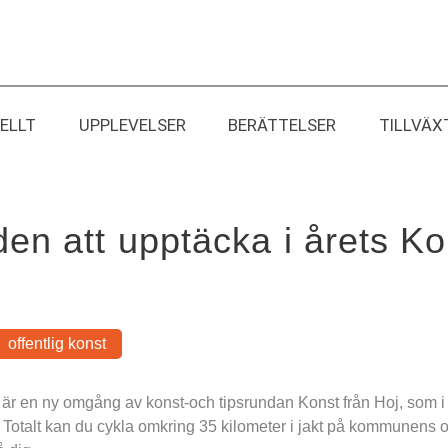
ELLT
UPPLEVELSER
BERÄTTELSER
TILLVÄX
n att upptäcka i årets Kon
offentlig konst
r en ny omgång av konst-och tipsrundan Konst från Hoj, som i år 
Totalt kan du cykla omkring 35 kilometer i jakt på kommunens of