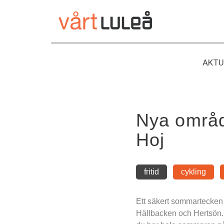
Hoppa
till
innehåll
AKTU
Nya område
Hoj
fritid
cykling
Ett säkert sommartecken ä
Hällbacken och Hertsön. 