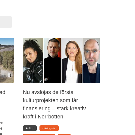
nad
Nu avslöjas de första
kulturprojekten som får
finansiering – stark kreativ
kraft i Norrbotten
en
de,
kultur
näringsliv
rg