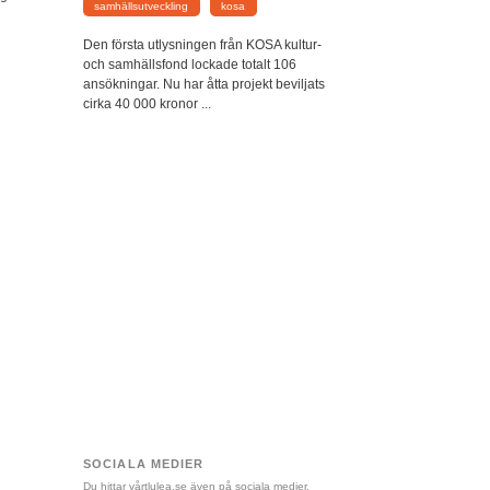
samhällsutveckling
kosa
Den första utlysningen från KOSA kultur-
och samhällsfond lockade totalt 106
ansökningar. Nu har åtta projekt beviljats
cirka 40 000 kronor ...
SOCIALA MEDIER
Du hittar vårtlulea.se även på sociala medier.