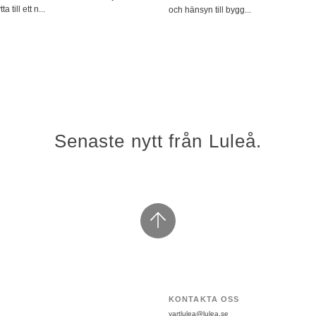
ta till ett n...
och hänsyn till bygg...
Senaste nytt från Luleå.
KONTAKTA OSS
vartlulea@lulea.se