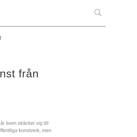
T
st från 
även sträcker sig till 
fentliga konstverk, men 