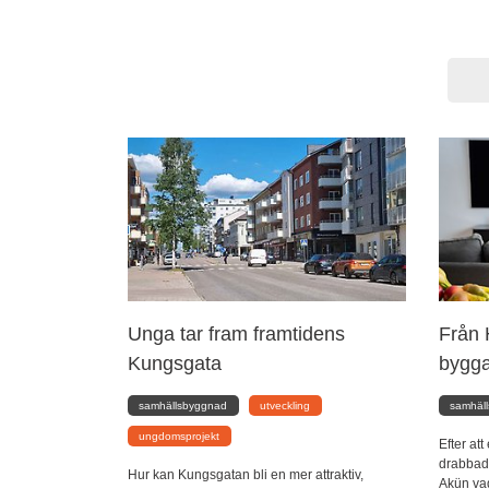
Unga tar fram framtidens
Från H
Kungsgata
bygga
samhällsbyggnad
utveckling
samhäll
ungdomsprojekt
Efter at
drabbade
Hur kan Kungsgatan bli en mer attraktiv,
Akün va