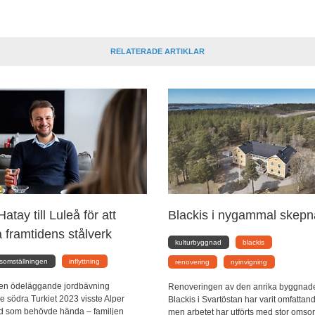
RELATERADE ARTIKLAR
atay till Luleå för att
Blackis i nygammal skep
 framtidens stålverk
kulturbyggnad
blackis
somställningen
inflyttning
renovering
nyinvigning
t en ödeläggande jordbävning
Renoveringen av den anrika byggnad
 södra Turkiet 2023 visste Alper
Blackis i Svartöstan har varit omfattan
d som behövde hända – familjen
men arbetet har utförts med stor omso