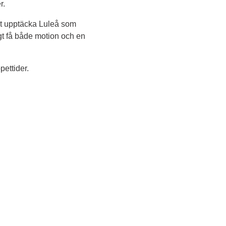
r.
gt upptäcka Luleå som 
t få både motion och en 
pettider.