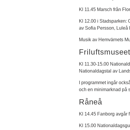
Kl 11.45 Marsch från Flo
Kl 12.00 i Stadsparken:
av Sofia Persson, Luleå 
Musik av Hemvärnets Mus
Friluftsmusee
Kl 11.30-15.00 Nationald
Nationaldagstal av Lands
I programmet ingår också 
och en minimarknad på s
Råneå
Kl 14.45 Fanborg avgår 
Kl 15.00 Nationaldagsgud