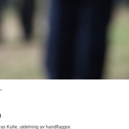
n.
å
ras Kulle, utdelning av handflaggor.