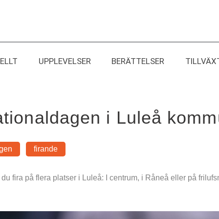
ELLT
UPPLEVELSER
BERÄTTELSER
TILLVÄX
nationaldagen i Luleå kom
agen
firande
 fira på flera platser i Luleå: I centrum, i Råneå eller på frilu