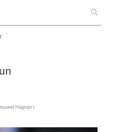
T
mun
fsmuseet Hägnan i 