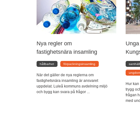
Nya regler om
Unga 
fastighetsnära insamling
Kung
hållbarhet
förpackningsinsamling
samhäl
ungdom
När det gäller de nya reglerna om
fastighetsnära insamling är ansvaret
Hur kan 
uppdelat. Luleå kommuns avdelning miljö
trygg oc
och bygg kan svara på frågor ...
frågan h
med under