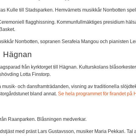
ras Kulle till Stadsparken. Hemvärnets musikkår Norrbotten spel
 Ceremoniell flagghissning. Kommunfullmäktiges presidium hälsa
Basket.
ikkår Norrbotten, sopranen Serafeia Mangou och pianisten Le
t Hägnan
agsparad från kyrktorget till Hägnan. Kulturskolans blåsorkester
hövding Lotta Finstorp.
musik- och dansframträdanden, visning av traditionella slöjdtekn
torgårdstunet bland annat. 
Se hela programmet för firandet på 
från Raanparken. Blåsningen medverkar.
stjäst med präst Lars Gustavsson, musiker Maria Pekkari. Tal 