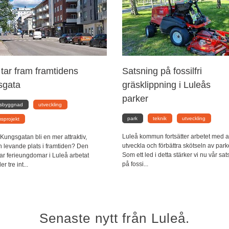
tar fram framtidens
Satsning på fossilfri
sgata
gräsklippning i Luleås
parker
lsbyggnad
utveckling
park
teknik
utveckling
sprojekt
Luleå kommun fortsätter arbetet med a
Kungsgatan bli en mer attraktiv,
utveckla och förbättra skötseln av park
h levande plats i framtiden? Den
Som ett led i detta stärker vi nu vår sa
ar ferieungdomar i Luleå arbetat
på fossi...
 tre int...
Senaste nytt från Luleå.