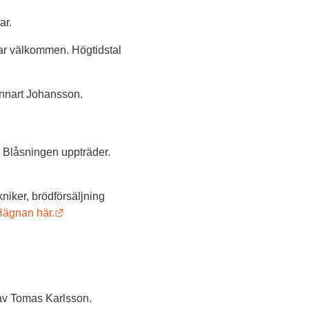
ar.
r välkommen. Högtidstal 
nnart Johansson.
 Blåsningen uppträder. 
iker, brödförsäljning 
Länk till annan webbplats.
Hägnan här.
av Tomas Karlsson. 