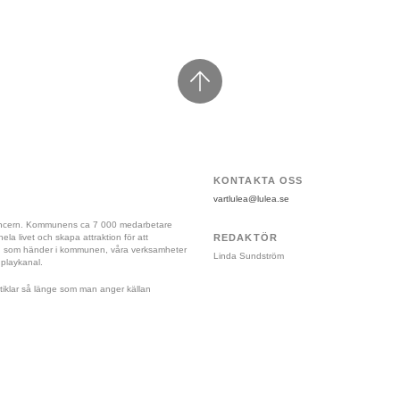
KONTAKTA OSS
vartlulea@lulea.se
koncern. Kommunens ca 7 000 medarbetare 
a livet och skapa attraktion för att 
REDAKTÖR
vad som händer i kommunen, våra verksamheter 
Linda Sundström
 playkanal.
 artiklar så länge som man anger källan 