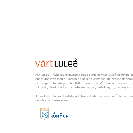
Vårt Luleå – Nyheter, fördjupning och berättelser från Luleå kommun
jobbar dagligen med att bygga ett hållbart samhälle, ge service genom hel
medborgare, besökare och inflyttare ska trivas. Vårt Luleå redovisar 
och bolag. Vårt Luleå finns både som tidning, taltidning, nyhetssajt och
Det är fritt att länka till artiklar och filmer. Andra massmedia får kopiera
vartlulea.se, Luleå kommun.