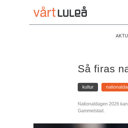
Hoppa
till
innehåll
AKTU
Så firas 
kultur
nationald
Nationaldagen 2026 kan du
Gammelstad.