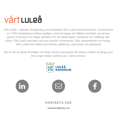
Vårt Luleå – Nyheter, fördjupning och berättelser från Luleå kommunkoncern. Kommunens 
ca 7 000 medarbetare jobbar dagligen med att bygga ett hållbart samhälle, ge service 
genom hela livet och skapa attraktion för att medborgare, besökare och inflyttare ska 
trivas. Vårt Luleå redovisar vad som händer i kommunen, våra verksamheter och bolag. 
Vårt Luleå finns både som tidning, taltidning, nyhetssajt och playkanal.
Det är fritt att länka till artiklar och filmer. Andra massmedia får kopiera artiklar så länge som 
man anger källan vartlulea.se, Luleå kommun.
KONTAKTA OSS
vartlulea@lulea.se