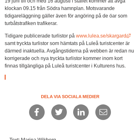
19 juni till och med 16 augusti i stället kommer att avgå 
klockan 09.15 från Södra hamnplan. Motsvarande 
tidigareläggning gäller även för angöring på de öar som 
turbåtstrafiken trafikerar.
Länk
Tidigare publicerade turlistor på 
www.lulea.se/skargard
samt tryckta turlistor som hämtats på Luleå turistcenter är 
därmed inaktuella. Avgångstiderna på webben är redan nu 
korrigerade och nya tryckta turlistor kommer inom kort 
finnas tillgängliga på Luleå turistcenter i Kulturens hus.
DELA VIA SOCIALA MEDIER
Text: Marina Wikberg