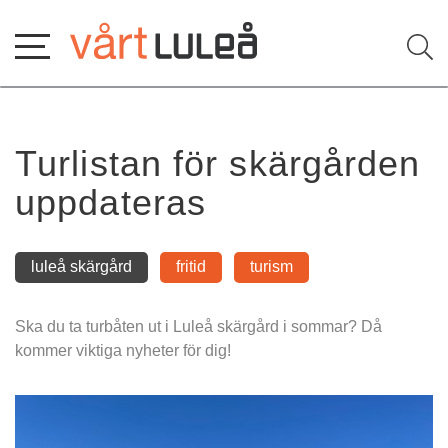
Hoppa
till
innehåll
Turlistan för skärgården 
uppdateras
luleå skärgård
fritid
turism
Ska du ta turbåten ut i Luleå skärgård i sommar? Då 
kommer viktiga nyheter för dig!