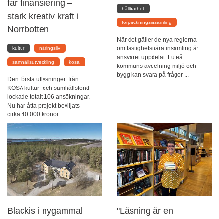
får finansiering –
hållbarhet
stark kreativ kraft i
förpackningsinsamling
Norrbotten
När det gäller de nya reglerna
om fastighetsnära insamling är
kultur
näringsliv
ansvaret uppdelat. Luleå
samhällsutveckling
kosa
kommuns avdelning miljö och
bygg kan svara på frågor ...
Den första utlysningen från
KOSA kultur- och samhällsfond
lockade totalt 106 ansökningar.
Nu har åtta projekt beviljats
cirka 40 000 kronor ...
Blackis i nygammal
"Läsning är en