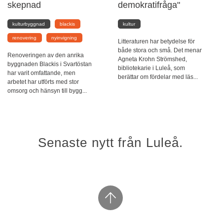
skepnad
demokratifråga"
kulturbyggnad
blackis
kultur
renovering
nyinvigning
Litteraturen har betydelse för
både stora och små. Det menar
Renoveringen av den anrika
Agneta Krohn Strömshed,
byggnaden Blackis i Svartöstan
bibliotekarie i Luleå, som
har varit omfattande, men
berättar om fördelar med läs...
arbetet har utförts med stor
omsorg och hänsyn till bygg...
Senaste nytt från Luleå.