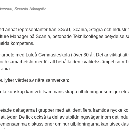
dersson, Svenskt Näringsliv.
and annat representanter från SSAB, Scania, Stegra och Industri
ture Manager på Scania, betonade Teknikcolleges betydelse so
amtida kompetens.
amarbete med Luleå Gymnasieskola i över 30 år. Det är viktigt att vi
och samarbetsformer för att behålla den kvalitetsstämpel som Tek
ania.
r, lyfter värdet av nära samverkan:
la kunskap kan vi tillsammans skapa utbildningar som ger elever
tade deltagarna i grupper med att identifiera framtida nyckelk
ttityder. De fick också ta del av utbildningsvägar inom det indu
mensamma diskussioner om hur utbildningarna kan utvecklas vi