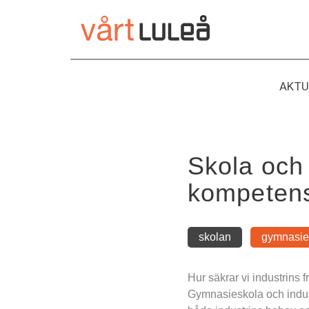
Hoppa
till
innehåll
AKTU
Skola och 
kompeten
skolan
gymnasie
Hur säkrar vi industrins
Gymnasieskola och indust