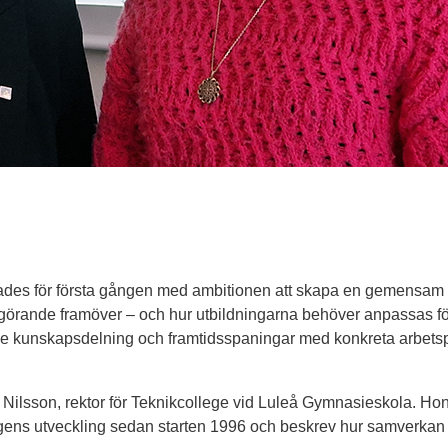
des för första gången med ambitionen att skapa en gemensam bi
örande framöver – och hur utbildningarna behöver anpassas för 
e kunskapsdelning och framtidsspaningar med konkreta arbetsp
ilsson, rektor för Teknikcollege vid Luleå Gymnasieskola. Hon 
ingens utveckling sedan starten 1996 och beskrev hur samverkan m