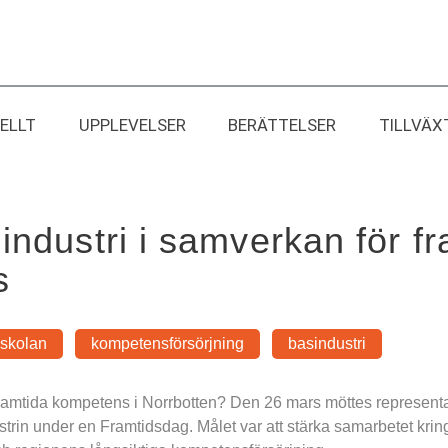
ELLT
UPPLEVELSER
BERÄTTELSER
TILLVÄX
industri i samverkan för fr
s
skolan
kompetensförsörjning
basindustri
 framtida kompetens i Norrbotten? Den 26 mars möttes representan
rin under en Framtidsdag. Målet var att stärka samarbetet kring