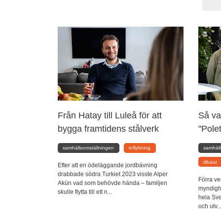
Från Hatay till Luleå för att
Så va
bygga framtidens stålverk
"Polet
samhällsomställningen
inflyttning
samhäll
tillväxt
Efter att en ödeläggande jordbävning
drabbade södra Turkiet 2023 visste Alper
Förra ve
Akün vad som behövde hända – familjen
myndighe
skulle flytta till ett n...
hela Sver
och utv..