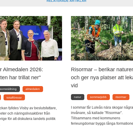
RELATERADE ARTIKLAR
r Almedalen 2026:
Risormar – berikar nature
ten har trillat ner"
och ger nya platser att lek
vid
somställning
almedalen
natur
sommarjobb
risormar
totalförsvar
I sommar får Luleås nära skogar någr
ckan fylldes Visby av beslutsfattare,
invånare, så kallade ”Risormar”.
ter och näringslivsaktörer från
Tillsammans med kommunens
ige för att diskutera landets politik
ferieungdomar byggs långa formationer
.