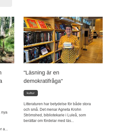
n
"Läsning är en
a
demokratifråga"
kultur
Litteraturen har betydelse för både stora
och små. Det menar Agneta Krohn
a nya
Strömshed, bibliotekarie i Luleå, som
berättar om fördelar med läs...
 a...