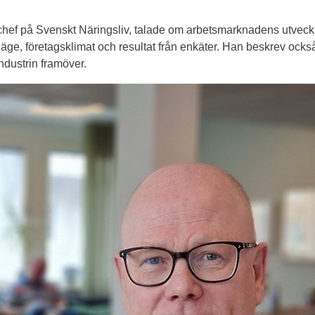
ef på Svenskt Näringsliv, talade om arbetsmarknadens utveckli
läge, företagsklimat och resultat från enkäter. Han beskrev ock
ndustrin framöver.