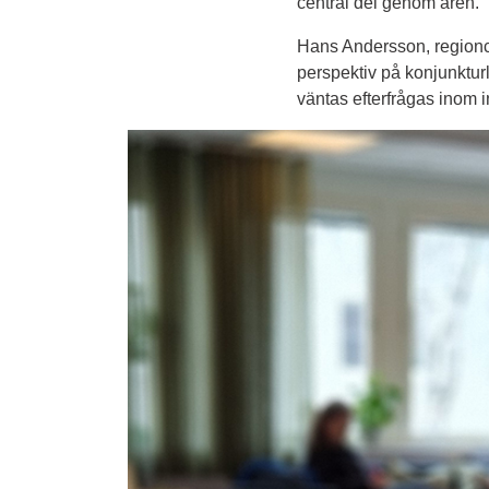
central del genom åren.
Hans Andersson, regionch
perspektiv på konjunktur
väntas efterfrågas inom i