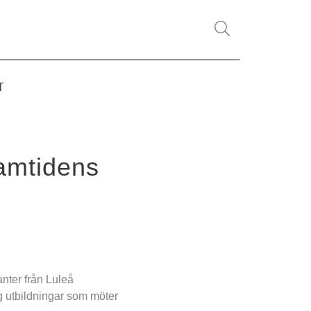
T
amtidens 
ter från Luleå 
 utbildningar som möter 