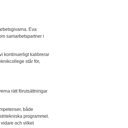
arbetsgivarna. Eva 
m samarbetspartner i 
 kontinuerligt kalibrerar 
nikcollege står för, 
na rätt förutsättningar 
ompetenser, både 
stritekniska programmet. 
dare och vilket 