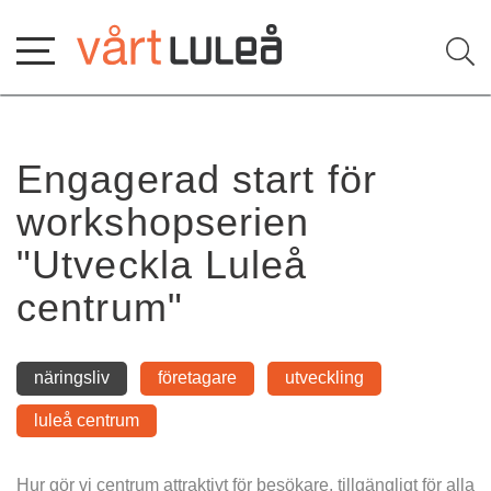
Hoppa
till
innehåll
Engagerad start för 
workshopserien 
"Utveckla Luleå 
centrum"
näringsliv
företagare
utveckling
luleå centrum
Hur gör vi centrum attraktivt för besökare, tillgängligt för alla 