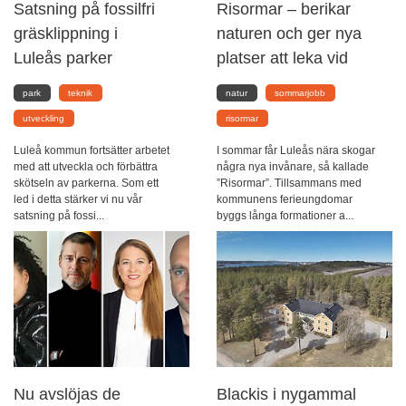
Satsning på fossilfri
Risormar – berikar
gräsklippning i
naturen och ger nya
Luleås parker
platser att leka vid
park
teknik
natur
sommarjobb
utveckling
risormar
Luleå kommun fortsätter arbetet
I sommar får Luleås nära skogar
med att utveckla och förbättra
några nya invånare, så kallade
skötseln av parkerna. Som ett
”Risormar”. Tillsammans med
led i detta stärker vi nu vår
kommunens ferieungdomar
satsning på fossi...
byggs långa formationer a...
Nu avslöjas de
Blackis i nygammal