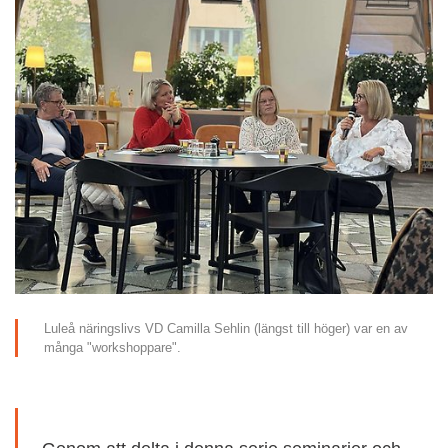
Luleå näringslivs VD Camilla Sehlin (längst till höger) var en av 
många "workshoppare".