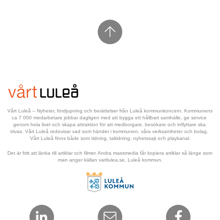
Vårt Luleå – Nyheter, fördjupning och berättelser från Luleå kommunkoncern. Kommunens 
ca 7 000 medarbetare jobbar dagligen med att bygga ett hållbart samhälle, ge service 
genom hela livet och skapa attraktion för att medborgare, besökare och inflyttare ska 
trivas. Vårt Luleå redovisar vad som händer i kommunen, våra verksamheter och bolag. 
Vårt Luleå finns både som tidning, taltidning, nyhetssajt och playkanal.
Det är fritt att länka till artiklar och filmer. Andra massmedia får kopiera artiklar så länge som 
man anger källan vartlulea.se, Luleå kommun.