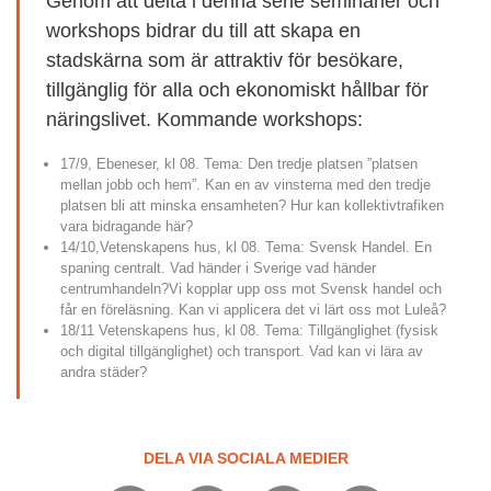
Genom att delta i denna serie seminarier och 
workshops bidrar du till att skapa en 
stadskärna som är attraktiv för besökare, 
tillgänglig för alla och ekonomiskt hållbar för 
näringslivet. Kommande workshops:
17/9, Ebeneser, kl 08. Tema: Den tredje platsen ”platsen 
mellan jobb och hem”. Kan en av vinsterna med den tredje 
platsen bli att minska ensamheten? Hur kan kollektivtrafiken 
vara bidragande här?
14/10,Vetenskapens hus, kl 08. Tema: Svensk Handel. En 
spaning centralt. Vad händer i Sverige vad händer 
centrumhandeln?Vi kopplar upp oss mot Svensk handel och 
får en föreläsning. Kan vi applicera det vi lärt oss mot Luleå?
18/11 Vetenskapens hus, kl 08. Tema: Tillgänglighet (fysisk 
och digital tillgänglighet) och transport. Vad kan vi lära av 
andra städer?
DELA VIA SOCIALA MEDIER