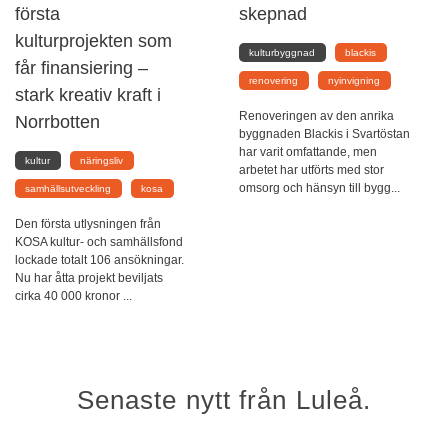
första
skepnad
kulturprojekten som
kulturbyggnad
blackis
får finansiering –
renovering
nyinvigning
stark kreativ kraft i
Renoveringen av den anrika
Norrbotten
byggnaden Blackis i Svartöstan
har varit omfattande, men
kultur
näringsliv
arbetet har utförts med stor
omsorg och hänsyn till bygg...
samhällsutveckling
kosa
Den första utlysningen från
KOSA kultur- och samhällsfond
lockade totalt 106 ansökningar.
Nu har åtta projekt beviljats
cirka 40 000 kronor ...
Senaste nytt från Luleå.