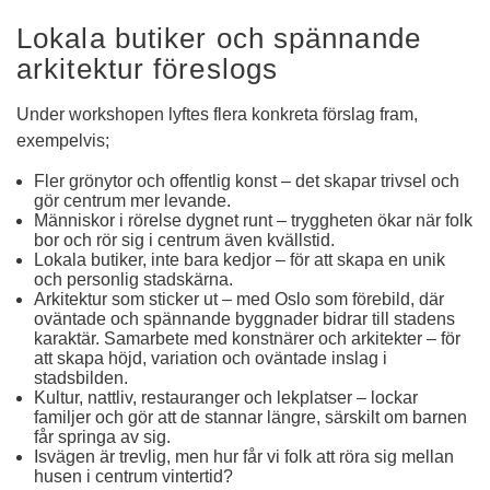
Lokala butiker och spännande 
arkitektur föreslogs
Under workshopen lyftes flera konkreta förslag fram, 
exempelvis;
Fler grönytor och offentlig konst – det skapar trivsel och 
gör centrum mer levande.
Människor i rörelse dygnet runt – tryggheten ökar när folk 
bor och rör sig i centrum även kvällstid.
Lokala butiker, inte bara kedjor – för att skapa en unik 
och personlig stadskärna.
Arkitektur som sticker ut – med Oslo som förebild, där 
oväntade och spännande byggnader bidrar till stadens 
karaktär. Samarbete med konstnärer och arkitekter – för 
att skapa höjd, variation och oväntade inslag i 
stadsbilden.
Kultur, nattliv, restauranger och lekplatser – lockar 
familjer och gör att de stannar längre, särskilt om barnen 
får springa av sig.
Isvägen är trevlig, men hur får vi folk att röra sig mellan 
husen i centrum vintertid?