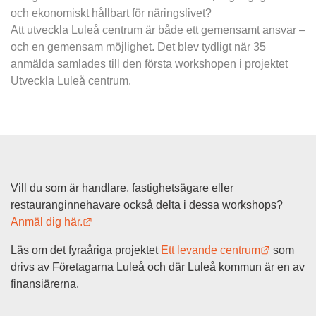
och ekonomiskt hållbart för näringslivet?
Att utveckla Luleå centrum är både ett gemensamt ansvar – 
och en gemensam möjlighet. Det blev tydligt när 35 
anmälda samlades till den första workshopen i projektet
Utveckla Luleå centrum.
Vill du som är handlare, fastighetsägare eller 
restauranginnehavare också delta i dessa workshops? 
Länk till annan webbplats.
Anmäl dig här.
Länk till
Läs om det fyraåriga projektet 
Ett levande centrum
 som 
drivs av Företagarna Luleå och där Luleå kommun är en av 
finansiärerna.