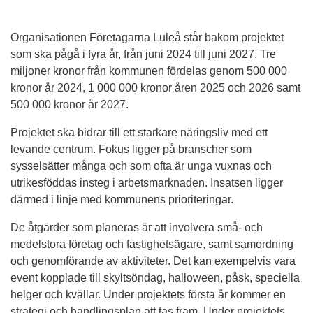
Organisationen Företagarna Luleå står bakom projektet 
som ska pågå i fyra år, från juni 2024 till juni 2027. Tre 
miljoner kronor från kommunen fördelas genom 500 000 
kronor år 2024, 1 000 000 kronor åren 2025 och 2026 samt 
500 000 kronor år 2027.
Projektet ska bidrar till ett starkare näringsliv med ett 
levande centrum. Fokus ligger på branscher som 
sysselsätter många och som ofta är unga vuxnas och 
utrikesföddas insteg i arbetsmarknaden. Insatsen ligger 
därmed i linje med kommunens prioriteringar. 
De åtgärder som planeras är att involvera små- och 
medelstora företag och fastighetsägare, samt samordning 
och genomförande av aktiviteter. Det kan exempelvis vara 
event kopplade till skyltsöndag, halloween, påsk, speciella 
helger och kvällar. Under projektets första år kommer en 
strategi och handlingsplan att tas fram. Under projektets 