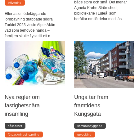
både stora och små. Det menar
inflyttning
Agneta Krohn Strömshed,
bibliotekarie i Luleå, som
Efter att en ödeläggande
berättar om fördelar med läs...
jordbävning drabbade södra
Turkiet 2023 visste Alper Akün
vad som behövde hända –
familjen skulle flytta till ett n...
Nya regler om
Unga tar fram
fastighetsnära
framtidens
insamling
Kungsgata
hållbarhet
samhällsbyggnad
förpackningsinsamling
utveckling