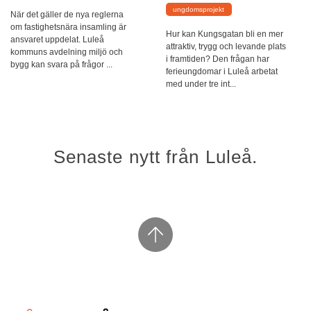
ungdomsprojekt
När det gäller de nya reglerna
om fastighetsnära insamling är
Hur kan Kungsgatan bli en mer
ansvaret uppdelat. Luleå
attraktiv, trygg och levande plats
kommuns avdelning miljö och
i framtiden? Den frågan har
bygg kan svara på frågor ...
ferieungdomar i Luleå arbetat
med under tre int...
Senaste nytt från Luleå.