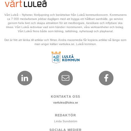
Vårt Luleå – Nyheter, fördjupning och berättelser från Luleå kommunkoncern. Kommunens 
ca 7 000 medarbetare jobbar dagligen med att bygga ett hållbart samhälle, ge service 
genom hela livet och skapa attraktion för att medborgare, besökare och inflyttare ska 
trivas. Vårt Luleå redovisar vad som händer i kommunen, våra verksamheter och bolag. 
Vårt Luleå finns både som tidning, taltidning, nyhetssajt och playkanal.
Det är fritt att länka till artiklar och filmer. Andra massmedia får kopiera artiklar så länge som 
man anger källan vartlulea.se, Luleå kommun.
KONTAKTA OSS
vartlulea@lulea.se
REDAKTÖR
Linda Sundström
SOCIALA MEDIER