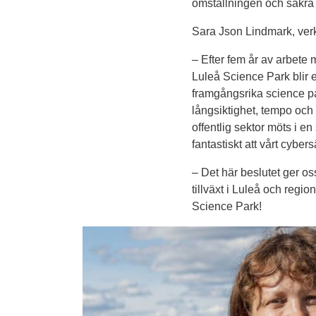
omställningen och säkra
Sara Json Lindmark, ver
– Efter fem år av arbete m
Luleå Science Park blir 
framgångsrika science pa
långsiktighet, tempo och
offentlig sektor möts i e
fantastiskt att vårt cybe
– Det här beslutet ger oss
tillväxt i Luleå och regi
Science Park!