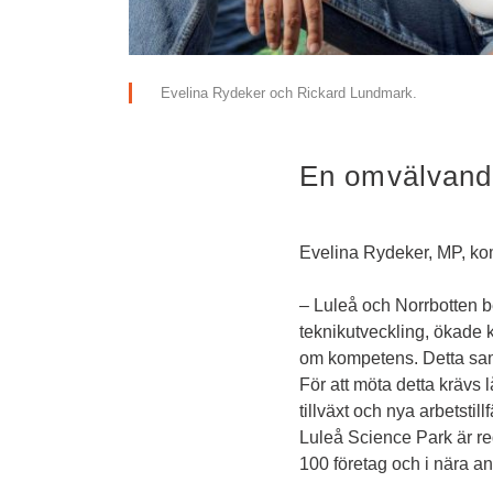
Evelina Rydeker och Rickard Lundmark.
En omvälvande
Evelina Rydeker, MP, k
– Luleå och Norrbotten be
teknikutveckling, ökade k
om kompetens. Detta saml
För att möta detta krävs l
tillväxt och nya arbetsti
Luleå Science Park är re
100 företag och i nära an