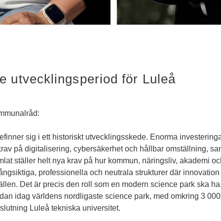
 utvecklingsperiod för Luleå
ommunalråd:
finner sig i ett historiskt utvecklingsskede. Enorma investeringa
rav på digitalisering, cybersäkerhet och hållbar omställning, sa
at ställer helt nya krav på hur kommun, näringsliv, akademi oc
ångsiktiga, professionella och neutrala strukturer där innovation k
llfällen. Det är precis den roll som en modern science park ska ha
dan idag världens nordligaste science park, med omkring 3 000
slutning Luleå tekniska universitet.