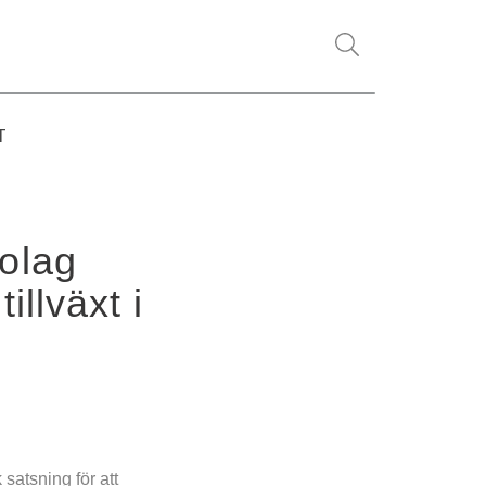
T
olag 
llväxt i 
atsning för att 