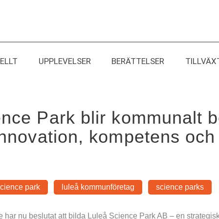
ELLT
UPPLEVELSER
BERÄTTELSER
TILLVÄX
ence Park blir kommunalt b
innovation, kompetens och ti
science park
luleå kommunföretag
science parks
ar nu beslutat att bilda Luleå Science Park AB – en strategisk s