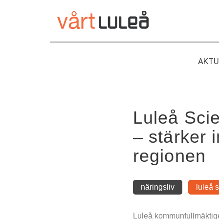
Hoppa
till
innehåll
AKTU
Luleå Sci
– stärker 
regionen
näringsliv
luleå 
Luleå kommunfullmäktige h