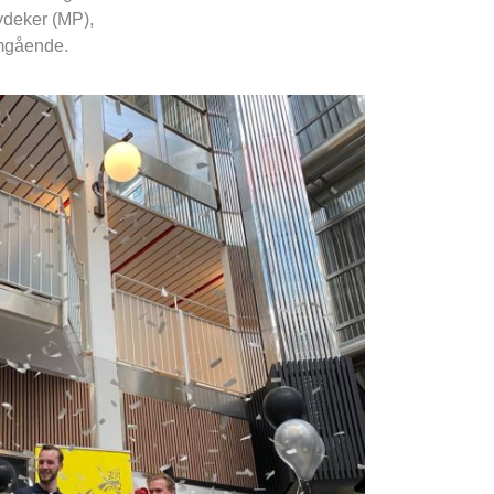
ydeker (MP), 
omgående.