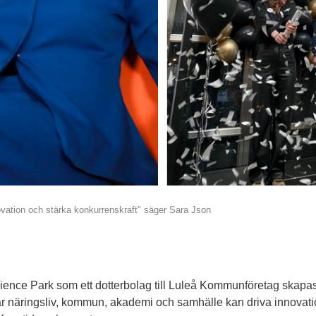
novation och stärka konkurrenskraft" säger Sara Json 
ence Park som ett dotterbolag till Luleå Kommunföretag skapas 
där näringsliv, kommun, akademi och samhälle kan driva innovatio