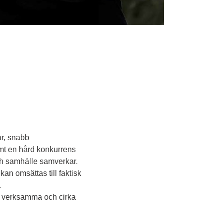
r, snabb 
mt en hård konkurrens 
h samhälle samverkar. 
an omsättas till faktisk 
.
 verksamma och cirka 