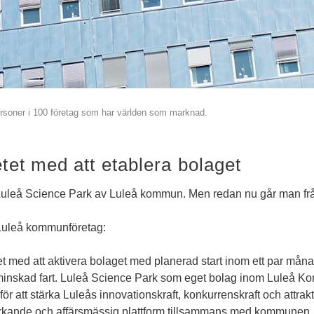
rsoner i 100 företag som har världen som marknad.
tet med att etablera bolaget
s Luleå Science Park av Luleå kommun. Men redan nu går man från
Luleå kommunföretag:
et med att aktivera bolaget med planerad start inom ett par må
förminskad fart. Luleå Science Park som eget bolag inom Luleå 
för att stärka Luleås innovationskraft, konkurrenskraft och attraktio
rkande och affärsmässig plattform tillsammans med kommunen, nä