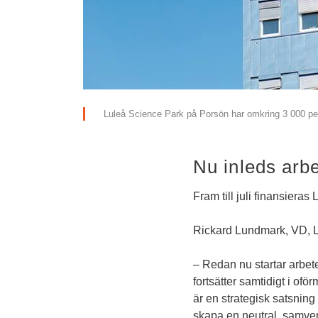
Luleå Science Park på Porsön har omkring 3 000 pe
Nu inleds arbe
Fram till juli finansiera
Rickard Lundmark, VD, 
– Redan nu startar arbet
fortsätter samtidigt i o
är en strategisk satsning 
skapa en neutral, samve