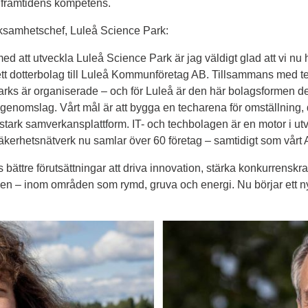
 framtidens kompetens. 
ksamhetschef, Luleå Science Park:
ed att utveckla Luleå Science Park är jag väldigt glad att vi nu har
ett dotterbolag till Luleå Kommunföretag AB. Tillsammans med tea
rks är organiserade – och för Luleå är den här bolagsformen det 
 genomslag. Vårt mål är att bygga en techarena för omställning, 
n stark samverkansplattform. IT- och techbolagen är en motor i utv
rsäkerhetsnätverk nu samlar över 60 företag – samtidigt som vårt
 bättre förutsättningar att driva innovation, stärka konkurrenskraft 
onen – inom områden som rymd, gruva och energi. Nu börjar ett nytt