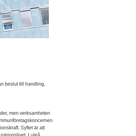
 beslut till handling.
nader, men verksamheten 
Kommunföretagskoncernen 
nskraft. Syftet är att 
ringslivet, Luleå 