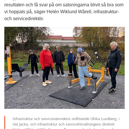
resultaten och få svar på om satsningarna blivit så bra som 
vi hoppats på, säger Helén Wiklund Wårell, infrastruktur- 
och servicedirektör.
Infrastruktur och servicenämndens ordförande Ulrika Lundberg, i 
röd jacka, och infrastruktur och serviceförvaltningens direktör 