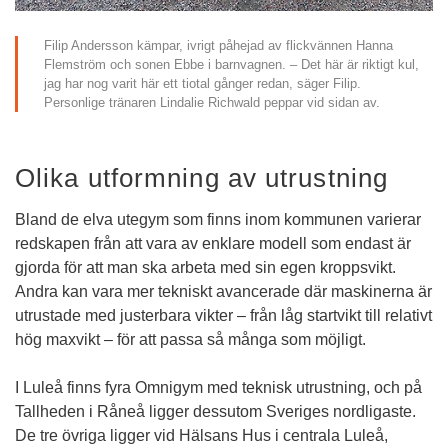
Filip Andersson kämpar, ivrigt påhejad av flickvännen Hanna 
Flemström och sonen Ebbe i barnvagnen. – Det här är riktigt kul, 
jag har nog varit här ett tiotal gånger redan, säger Filip. 
Personlige tränaren Lindalie Richwald peppar vid sidan av.
Olika utformning av utrustning
Bland de elva utegym som finns inom kommunen varierar 
redskapen från att vara av enklare modell som endast är 
gjorda för att man ska arbeta med sin egen kroppsvikt. 
Andra kan vara mer tekniskt avancerade där maskinerna är 
utrustade med justerbara vikter – från låg startvikt till relativt 
hög maxvikt – för att passa så många som möjligt. 
I Luleå finns fyra Omnigym med teknisk utrustning, och på 
Tallheden i Råneå ligger dessutom Sveriges nordligaste. 
De tre övriga ligger vid Hälsans Hus i centrala Luleå, 