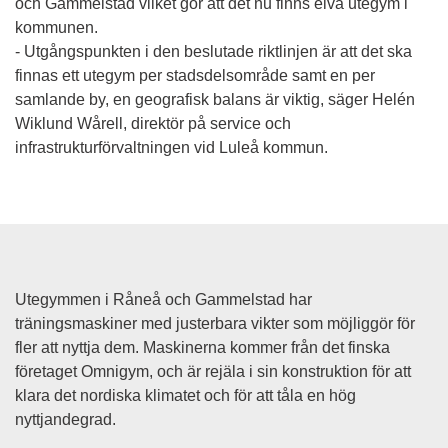
och Gammelstad vilket gör att det nu finns elva utegym i 
kommunen.
- Utgångspunkten i den beslutade riktlinjen är att det ska 
finnas ett utegym per stadsdelsområde samt en per 
samlande by, en geografisk balans är viktig, säger Helén 
Wiklund Wårell, direktör på service och 
infrastrukturförvaltningen vid Luleå kommun.
Utegymmen i Råneå och Gammelstad har 
träningsmaskiner med justerbara vikter som möjliggör för 
fler att nyttja dem. Maskinerna kommer från det finska 
företaget Omnigym, och är rejäla i sin konstruktion för att 
klara det nordiska klimatet och för att tåla en hög 
nyttjandegrad.