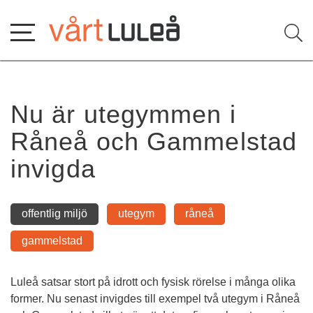
Hoppa
till
innehåll
Nu är utegymmen i 
Råneå och Gammelstad 
invigda
offentlig miljö
utegym
råneå
gammelstad
Luleå satsar stort på idrott och fysisk rörelse i många olika 
former. Nu senast invigdes till exempel två utegym i Råneå 