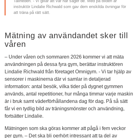
Tallheden. - Vi gillar att var här säger de. Med på bilden är 
instruktör Lindalie Richwald som gav dem enskilda övningar för 
att träna på rätt sätt.
Mätning av användandet sker till 
våren
– Under våren och sommaren 2026 kommer vi att mäta 
användningen på dessa fyra gym, berättar instruktören 
Lindalie Richwald från företaget Omnigym. - Vi tar hjälp av 
sensorer i maskinerna där vi samlar in detaljerad 
information: antal besök, vilka tider på dygnet gymmen 
används, antal repetitioner, hur många timmar varje maskin 
är i bruk samt väderförhållandena dag för dag. På så sätt 
får vi en tydlig bild av träningsmönster och användning, 
fortsätter Lindalie.
Mätningen som ska göras kommer att pågå i fem veckor 
per gym. – Det ska bli oerhört intressant att ta del av 