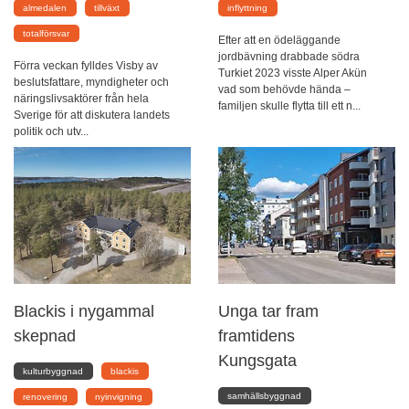
almedalen
tillväxt
inflyttning
totalförsvar
Efter att en ödeläggande
jordbävning drabbade södra
Förra veckan fylldes Visby av
Turkiet 2023 visste Alper Akün
beslutsfattare, myndigheter och
vad som behövde hända –
näringslivsaktörer från hela
familjen skulle flytta till ett n...
Sverige för att diskutera landets
politik och utv...
Blackis i nygammal
Unga tar fram
skepnad
framtidens
Kungsgata
kulturbyggnad
blackis
samhällsbyggnad
renovering
nyinvigning