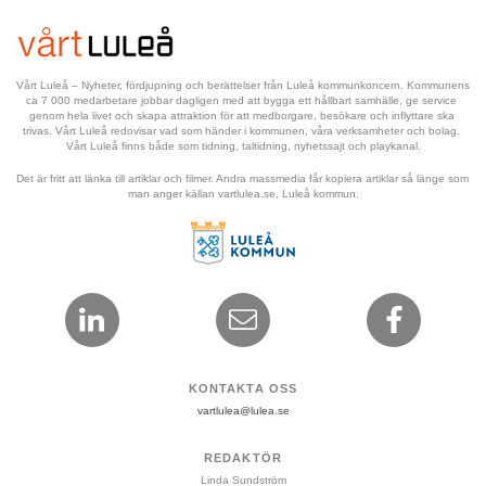
Vårt Luleå – Nyheter, fördjupning och berättelser från Luleå kommunkoncern. Kommunens 
ca 7 000 medarbetare jobbar dagligen med att bygga ett hållbart samhälle, ge service 
genom hela livet och skapa attraktion för att medborgare, besökare och inflyttare ska 
trivas. Vårt Luleå redovisar vad som händer i kommunen, våra verksamheter och bolag. 
Vårt Luleå finns både som tidning, taltidning, nyhetssajt och playkanal.
Det är fritt att länka till artiklar och filmer. Andra massmedia får kopiera artiklar så länge som 
man anger källan vartlulea.se, Luleå kommun.
KONTAKTA OSS
vartlulea@lulea.se
REDAKTÖR
Linda Sundström