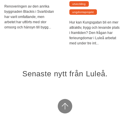
utveckling
Renoveringen av den anrika
byggnaden Blackis i Svartöstan
ungdomsprojekt
har varit omfattande, men
arbetet har utförts med stor
Hur kan Kungsgatan bli en mer
omsorg och hänsyn till bygg...
attraktiv, trygg och levande plats
i framtiden? Den frågan har
ferieungdomar i Luleå arbetat
med under tre int...
Senaste nytt från Luleå.