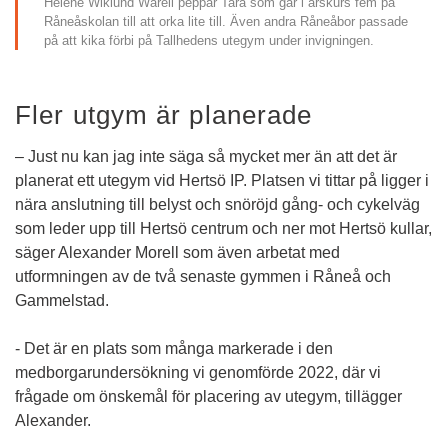
Heléne Wiklund Wårell peppar Tara som går i årskurs fem på 
Råneåskolan till att orka lite till. Även andra Råneåbor passade 
på att kika förbi på Tallhedens utegym under invigningen.
Fler utgym är planerade
– Just nu kan jag inte säga så mycket mer än att det är 
planerat ett utegym vid Hertsö IP. Platsen vi tittar på ligger i 
nära anslutning till belyst och snöröjd gång- och cykelväg 
som leder upp till Hertsö centrum och ner mot Hertsö kullar, 
säger Alexander Morell som även arbetat med 
utformningen av de två senaste gymmen i Råneå och 
Gammelstad. 
- Det är en plats som många markerade i den 
medborgarundersökning vi genomförde 2022, där vi 
frågade om önskemål för placering av utegym, tillägger 
Alexander.