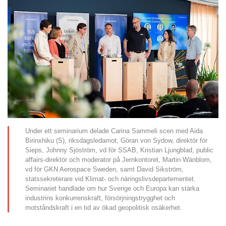
Under ett seminarium delade Carina Sammeli scen med Aida
Birinxhiku (S), riksdagsledamot, Göran von Sydow, direktör för
Sieps, Johnny Sjöström, vd för SSAB, Kristian Ljungblad, public
affairs-direktör och moderator på Jernkontoret, Martin Wänblom,
vd för GKN Aerospace Sweden, samt David Sikström,
statssekreterare vid Klimat- och näringslivsdepartementet.
Seminariet handlade om hur Sverige och Europa kan stärka
industrins konkurrenskraft, försörjningstrygghet och
motståndskraft i en tid av ökad geopolitisk osäkerhet.