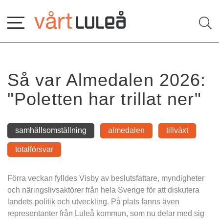
Hoppa
till
innehåll
Så var Almedalen 2026: 
"Poletten har trillat ner"
samhällsomställning
almedalen
tillväxt
totalförsvar
Förra veckan fylldes Visby av beslutsfattare, myndigheter 
och näringslivsaktörer från hela Sverige för att diskutera 
landets politik och utveckling. På plats fanns även 
representanter från Luleå kommun, som nu delar med sig 