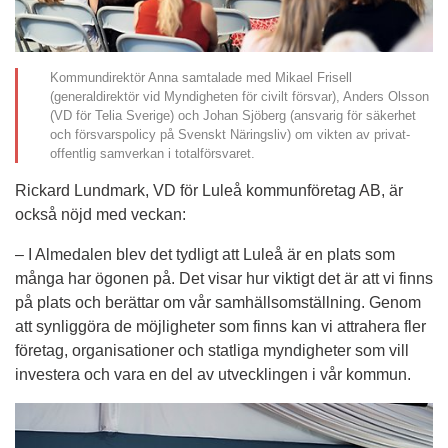
Kommundirektör Anna samtalade med Mikael Frisell
(generaldirektör vid Myndigheten för civilt försvar), Anders Olsson
(VD för Telia Sverige) och Johan Sjöberg (ansvarig för säkerhet
och försvarspolicy på Svenskt Näringsliv) om vikten av privat-
offentlig samverkan i totalförsvaret.
Rickard Lundmark, VD för Luleå kommunföretag AB, är 
också nöjd med veckan:
– I Almedalen blev det tydligt att Luleå är en plats som 
många har ögonen på. Det visar hur viktigt det är att vi finns 
på plats och berättar om vår samhällsomställning. Genom 
att synliggöra de möjligheter som finns kan vi attrahera fler 
företag, organisationer och statliga myndigheter som vill 
investera och vara en del av utvecklingen i vår kommun.