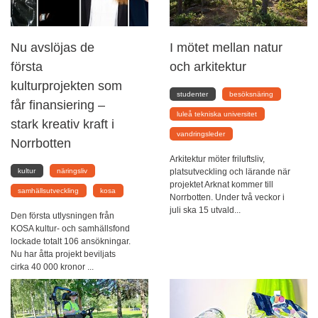
Nu avslöjas de
I mötet mellan natur
första
och arkitektur
kulturprojekten som
studenter
besöksnäring
får finansiering –
luleå tekniska universitet
stark kreativ kraft i
vandringsleder
Norrbotten
Arkitektur möter friluftsliv,
kultur
näringsliv
platsutveckling och lärande när
projektet Arknat kommer till
samhällsutveckling
kosa
Norrbotten. Under två veckor i
juli ska 15 utvald...
Den första utlysningen från
KOSA kultur- och samhällsfond
lockade totalt 106 ansökningar.
Nu har åtta projekt beviljats
cirka 40 000 kronor ...