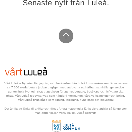
Senaste nytt från Luleå.
Vårt Luleå – Nyheter, fördjupning och berättelser från Luleå kommunkoncern. Kommunens 
ca 7 000 medarbetare jobbar dagligen med att bygga ett hållbart samhälle, ge service 
genom hela livet och skapa attraktion för att medborgare, besökare och inflyttare ska 
trivas. Vårt Luleå redovisar vad som händer i kommunen, våra verksamheter och bolag. 
Vårt Luleå finns både som tidning, taltidning, nyhetssajt och playkanal.
Det är fritt att länka till artiklar och filmer. Andra massmedia får kopiera artiklar så länge som 
man anger källan vartlulea.se, Luleå kommun.