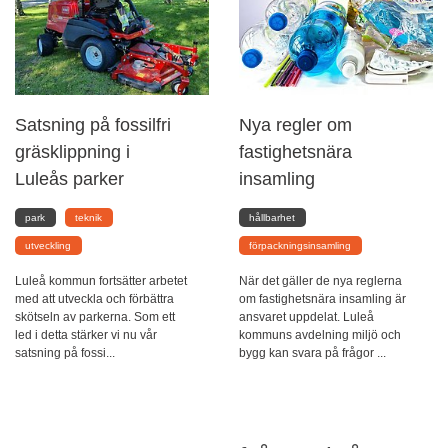
Satsning på fossilfri
Nya regler om
gräsklippning i
fastighetsnära
Luleås parker
insamling
park
teknik
hållbarhet
utveckling
förpackningsinsamling
Luleå kommun fortsätter arbetet
När det gäller de nya reglerna
med att utveckla och förbättra
om fastighetsnära insamling är
skötseln av parkerna. Som ett
ansvaret uppdelat. Luleå
led i detta stärker vi nu vår
kommuns avdelning miljö och
satsning på fossi...
bygg kan svara på frågor ...