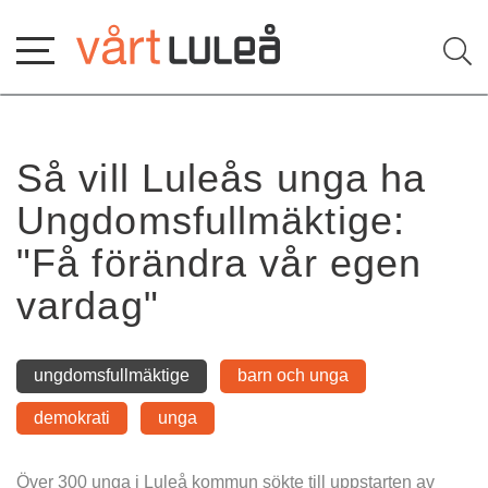
Hoppa
till
innehåll
Så vill Luleås unga ha 
Ungdomsfullmäktige: 
"Få förändra vår egen 
vardag"
ungdomsfullmäktige
barn och unga
demokrati
unga
Över 300 unga i Luleå kommun sökte till uppstarten av 