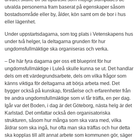
utvalda personerna fram baserat på egenskaper såsom 
bostadsområde eller by, ålder, kön samt om de bor i hus 
eller lägenhet.
Under uppstartsdagarna, som tog plats i Vetenskapens hus 
under två helger, la deltagarna grunden för hur 
ungdomsfullmäktige ska organiseras och verka.
– De här fyra dagarna ger oss ett blueprint för hur 
ungdomsfullmäktige i Luleå skulle kunna se ut. Det handlar 
dels om ett värdegrundsarbete, dels om vilka frågor som 
känns viktiga för deltagarna att börja arbeta med. Det 
bygger också på kunskap, förståelse och erfarenheter från 
tre andra ungdomsfullmäktige som vi får träffa, en per dag. 
Igår var det Boden, i dag är det Göteborg, nästa helg är det 
Karlstad. Det omfattar också den organisatoriska 
strukturen, såsom hur många som ska vara med, vilka 
åldrar som ska ingå, hur ofta man ska träffas och hur detta 
ska kopplas till allt annat arbete som kommunen gör, säger 