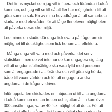
– Det finns mycket som jag vill influera och förändra i Luleå 
kommun, och jag vill se till så att fler har möjligheten till att 
göra samma sak. En av mina huvudfrågor är att samarbeta 
starkare med elevråden för att få ge fler elever möjligheten 
att påverka deras skolmiljö.
Leo minns en studie där unga fick svara på frågor om sin 
möjlighet till delaktighet som fick honom att reflektera:
– Många unga vill vara med och påverka, det ser vi i 
statistiken, men de vet inte hur de kan engagera sig. Jag 
vill att ungdomsfullmäktige ska vara fylld med personer 
som är engagerade i att förändra och vill göra sig hörda, 
både till vuxenvärlden och för att engagera andra 
ungdomar i de frågor vi driver.
Inför uppstarten skickades en inbjudan ut till alla ungdomar 
i Luleå kommun mellan tretton och sjutton år. In kom över 
300 ansökningar, varav 40 fick möjlighet att delta. För att 
urvalet skulle bli så opartiskt som möjligt slumpades de 