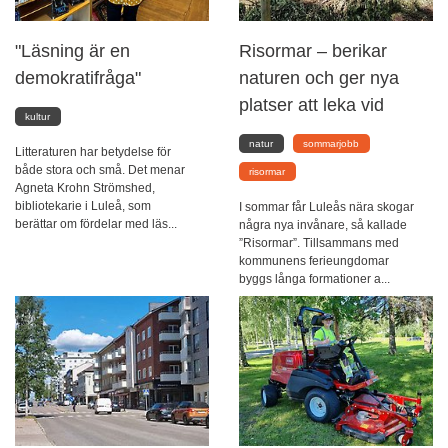
"Läsning är en
Risormar – berikar
demokratifråga"
naturen och ger nya
platser att leka vid
kultur
natur
sommarjobb
Litteraturen har betydelse för
både stora och små. Det menar
risormar
Agneta Krohn Strömshed,
bibliotekarie i Luleå, som
I sommar får Luleås nära skogar
berättar om fördelar med läs...
några nya invånare, så kallade
”Risormar”. Tillsammans med
kommunens ferieungdomar
byggs långa formationer a...