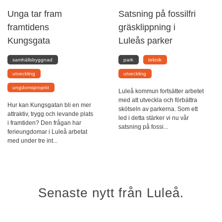
Unga tar fram
Satsning på fossilfri
framtidens
gräsklippning i
Kungsgata
Luleås parker
samhällsbyggnad
park
teknik
utveckling
utveckling
ungdomsprojekt
Luleå kommun fortsätter arbetet
med att utveckla och förbättra
Hur kan Kungsgatan bli en mer
skötseln av parkerna. Som ett
attraktiv, trygg och levande plats
led i detta stärker vi nu vår
i framtiden? Den frågan har
satsning på fossi...
ferieungdomar i Luleå arbetat
med under tre int...
Senaste nytt från Luleå.