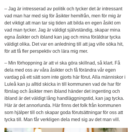
– Jag är intresserad av politik och tycker det är intressant 
vad man har med sig för åsikter hemifrån, men för mig är 
det viktigt att man tar sig tiden att bilda en egen åsikt om 
vad man tycker. Jag är väldigt självständig, skapar mina 
egna åsikter och ibland kan jag och mina föräldrar tycka 
väldigt olika. Det var en anledning till att jag ville söka hit, 
för att få fler perspektiv och lära mig mer.
– Min förhoppning är att vi ska göra skillnad, så klart. Få 
dela med oss av våra åsikter och få förändra vår egen 
vardag på ett sätt som inte gjorts här förut. Alla människor i 
Luleå kan ju alltid skicka in till kommunen vad de har för 
förslag och åsikter men ibland händer det ingenting och 
ibland är det väldigt lång handläggningstid, kan jag tycka. 
Här är det annorlunda. Här finns det folk från kommunen 
som hjälper till och skapar goda förutsättningar för oss att 
tycka till. Man får verkligen dela med sig av det man vill.