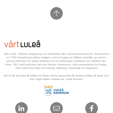
Vårt Luleå – Nyheter, fördjupning och berättelser från Luleå kommunkoncern. Kommunens 
ca 7 000 medarbetare jobbar dagligen med att bygga ett hållbart samhälle, ge service 
genom hela livet och skapa attraktion för att medborgare, besökare och inflyttare ska 
trivas. Vårt Luleå redovisar vad som händer i kommunen, våra verksamheter och bolag. 
Vårt Luleå finns både som tidning, taltidning, nyhetssajt och playkanal.
Det är fritt att länka till artiklar och filmer. Andra massmedia får kopiera artiklar så länge som 
man anger källan vartlulea.se, Luleå kommun.