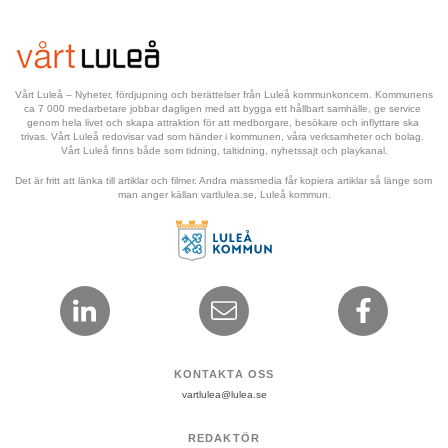
Vårt Luleå – Nyheter, fördjupning och berättelser från Luleå kommunkoncern. Kommunens 
ca 7 000 medarbetare jobbar dagligen med att bygga ett hållbart samhälle, ge service 
genom hela livet och skapa attraktion för att medborgare, besökare och inflyttare ska 
trivas. Vårt Luleå redovisar vad som händer i kommunen, våra verksamheter och bolag. 
Vårt Luleå finns både som tidning, taltidning, nyhetssajt och playkanal.
Det är fritt att länka till artiklar och filmer. Andra massmedia får kopiera artiklar så länge som 
man anger källan vartlulea.se, Luleå kommun.
KONTAKTA OSS
vartlulea@lulea.se
REDAKTÖR