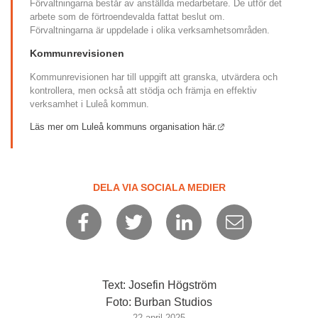
Förvaltningarna består av anställda medarbetare. De utför det 
arbete som de förtroendevalda fattat beslut om. 
Förvaltningarna är uppdelade i olika verksamhetsområden.
Kommunrevisionen
Kommunrevisionen har till uppgift att granska, utvärdera och 
kontrollera, men också att stödja och främja en effektiv 
verksamhet i Luleå kommun.
Länk till annan webbpl
Läs mer om Luleå kommuns organisation här.
DELA VIA SOCIALA MEDIER
Text: Josefin Högström
Foto: Burban Studios
22 april 2025