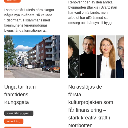
Renoveringen av den anrika
byggnaden Blackis i Svartöstan
I sommar får Luleås nära skogar
har varit omfattande, men
några nya invånare, så kallade
arbetet har utförts med stor
”Risormar”. Tillsammans med
omsorg och hänsyn till bygg...
kommunens ferieungdomar
byggs långa formationer a...
Unga tar fram
Nu avslöjas de
framtidens
första
Kungsgata
kulturprojekten som
får finansiering –
samhällsbyggnad
stark kreativ kraft i
utveckling
Norrbotten