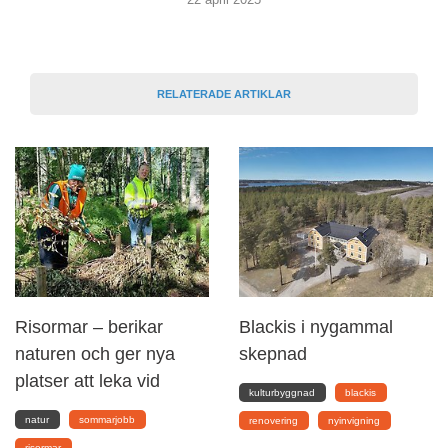
RELATERADE ARTIKLAR
Risormar – berikar
Blackis i nygammal
naturen och ger nya
skepnad
platser att leka vid
kulturbyggnad
blackis
natur
sommarjobb
renovering
nyinvigning
risormar