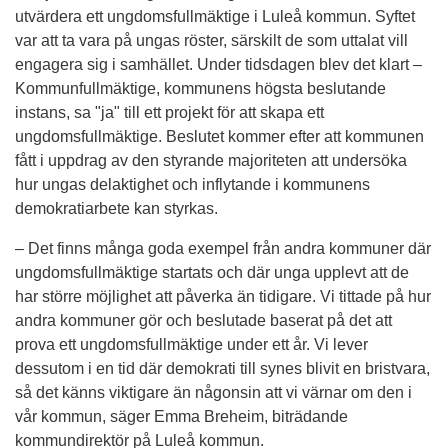
utvärdera ett ungdomsfullmäktige i Luleå kommun. Syftet 
var att ta vara på ungas röster, särskilt de som uttalat vill 
engagera sig i samhället. Under tidsdagen blev det klart – 
Kommunfullmäktige, kommunens högsta beslutande 
instans, sa "ja" till ett projekt för att skapa ett 
ungdomsfullmäktige. Beslutet kommer efter att kommunen 
fått i uppdrag av den styrande majoriteten att undersöka 
hur ungas delaktighet och inflytande i kommunens 
demokratiarbete kan styrkas.
– Det finns många goda exempel från andra kommuner där 
ungdomsfullmäktige startats och där unga upplevt att de 
har större möjlighet att påverka än tidigare. Vi tittade på hur 
andra kommuner gör och beslutade baserat på det att 
prova ett ungdomsfullmäktige under ett år. Vi lever 
dessutom i en tid där demokrati till synes blivit en bristvara, 
så det känns viktigare än någonsin att vi värnar om den i 
vår kommun, säger Emma Breheim, biträdande 
kommundirektör på Luleå kommun.