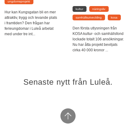
ungdomsprojekt
kultur
näringsliv
Hur kan Kungsgatan bli en mer
attraktiv, trygg och levande plats
samhällsutveckling
kosa
i framtiden? Den frågan har
Den första utlysningen från
ferieungdomar i Luleå arbetat
KOSA kultur- och samhällsfond
med under tre int...
lockade totalt 106 ansökningar.
Nu har åtta projekt beviljats
cirka 40 000 kronor ...
Senaste nytt från Luleå.