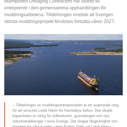
Malmporten Dredging Contractors har utsetts till 
entreprenör i den gemensamma upphandlingen för 
muddringsarbetena. Tilldelningen innebär att Sveriges 
största muddringsprojekt förväntas fortsätta våren 2027.
– Tilldelningen av muddringsentreprenaden är ett avgörande steg 
för att utveckla Luleå Hamn för framtidens behov. Den ökade 
kapaciteten är viktig för stålindustrin, gruvnäringen och nya 
industrietableringar i norra Sverige. Det skapar långsiktighet och 
trygghet för våra kunder, säger Anders Dahl, vd Luleå Hamn.