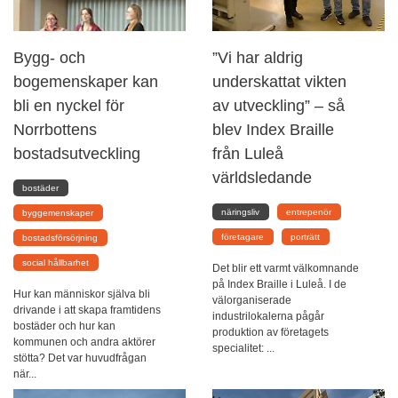
Bygg- och
”Vi har aldrig
bogemenskaper kan
underskattat vikten
bli en nyckel för
av utveckling” – så
Norrbottens
blev Index Braille
bostadsutveckling
från Luleå
världsledande
bostäder
näringsliv
entrepenör
byggemenskaper
företagare
porträtt
bostadsförsörjning
social hållbarhet
Det blir ett varmt välkomnande
på Index Braille i Luleå. I de
Hur kan människor själva bli
välorganiserade
drivande i att skapa framtidens
industrilokalerna pågår
bostäder och hur kan
produktion av företagets
kommunen och andra aktörer
specialitet: ...
stötta? Det var huvudfrågan
när...