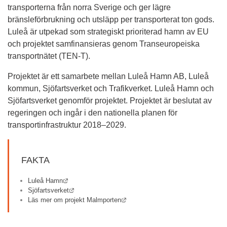
transporterna från norra Sverige och ger lägre 
bränsleförbrukning och utsläpp per transporterat ton gods. 
Luleå är utpekad som strategiskt prioriterad hamn av EU 
och projektet samfinansieras genom Transeuropeiska 
transportnätet (TEN-T).
Projektet är ett samarbete mellan Luleå Hamn AB, Luleå 
kommun, Sjöfartsverket och Trafikverket. Luleå Hamn och 
Sjöfartsverket genomför projektet. Projektet är beslutat av 
regeringen och ingår i den nationella planen för 
transportinfrastruktur 2018–2029.
FAKTA
Länk till annan webbplats.
Luleå Hamn
Länk till annan webbplats.
Sjöfartsverket
Länk till annan webbplats.
Läs mer om projekt Malmporten