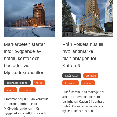
Markarbeten startar
Från Folkets hus till
inför byggande av
nytt landmärke –
hotell, kontor och
plan antagen för
bostäder vid
Katten 6
Mjölkuddsrondellen
luleå växer
centrum
samhällsbyggnad
hotell
bostäder
service
kontor
bostäder
Luleå kommunfullmäktige har
antagit en ny detaljplan för
I sommar börjar Luleå kommun
fastigheten Katten 6 i centrala
förbereda området intill
Luleå. Området, som tidigare
Mjölkuddsrondellen inför
hyste Folkets hus och ...
byggstart av hotell, kontor och