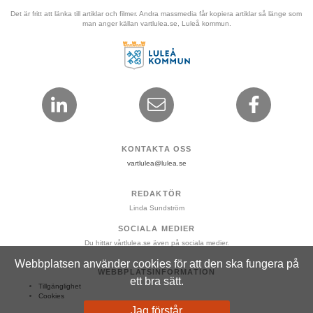
Det är fritt att länka till artiklar och filmer. Andra massmedia får kopiera artiklar så länge som 
man anger källan vartlulea.se, Luleå kommun.
KONTAKTA OSS
vartlulea@lulea.se
REDAKTÖR
Linda Sundström
SOCIALA MEDIER
Du hittar vårtlulea.se även på sociala medier.
Webbplatsen använder cookies för att den ska fungera på
WEBBPLATSINFORMATION
ett bra sätt.
Tillgänglighet
Cookies
Jag förstår