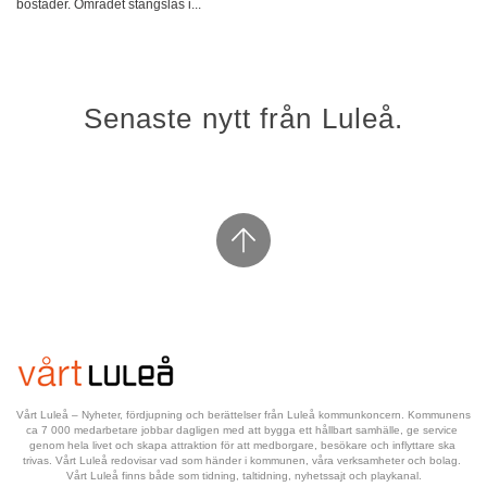
bostäder. Området stängslas i...
Senaste nytt från Luleå.
Vårt Luleå – Nyheter, fördjupning och berättelser från Luleå kommunkoncern. Kommunens 
ca 7 000 medarbetare jobbar dagligen med att bygga ett hållbart samhälle, ge service 
genom hela livet och skapa attraktion för att medborgare, besökare och inflyttare ska 
trivas. Vårt Luleå redovisar vad som händer i kommunen, våra verksamheter och bolag. 
Vårt Luleå finns både som tidning, taltidning, nyhetssajt och playkanal.