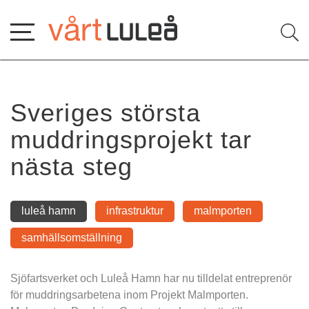
Hoppa
till
innehåll
Sveriges största 
muddringsprojekt tar 
nästa steg
luleå hamn
infrastruktur
malmporten
samhällsomställning
Sjöfartsverket och Luleå Hamn har nu tilldelat entreprenör 
för muddringsarbetena inom Projekt Malmporten. 