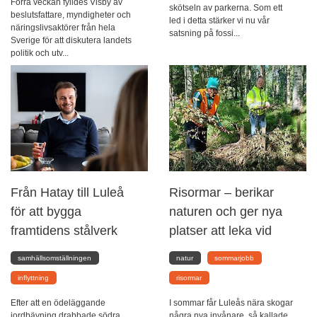
Förra veckan fylldes Visby av
skötseln av parkerna. Som ett
beslutsfattare, myndigheter och
led i detta stärker vi nu vår
näringslivsaktörer från hela
satsning på fossi...
Sverige för att diskutera landets
politik och utv...
Från Hatay till Luleå
Risormar – berikar
för att bygga
naturen och ger nya
framtidens stålverk
platser att leka vid
samhällsomställningen
natur
sommarjobb
inflyttning
risormar
Efter att en ödeläggande
I sommar får Luleås nära skogar
jordbävning drabbade södra
några nya invånare, så kallade