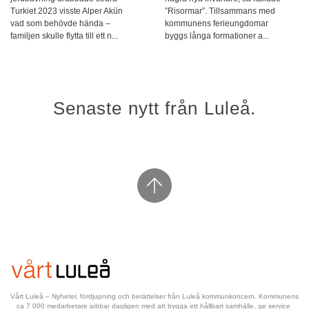
Turkiet 2023 visste Alper Akün
”Risormar”. Tillsammans med
vad som behövde hända –
kommunens ferieungdomar
familjen skulle flytta till ett n...
byggs långa formationer a...
Senaste nytt från Luleå.
Vårt Luleå – Nyheter, fördjupning och berättelser från Luleå kommunkoncern. Kommunens 
ca 7 000 medarbetare jobbar dagligen med att bygga ett hållbart samhälle, ge service 