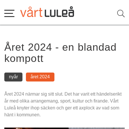
Hoppa
till
innehåll
Året 2024 - en blandad 
kompott
nyår
året 2024
Året 2024 närmar sig sitt slut. Det har varit ett händelserikt 
år med olika arrangemang, sport, kultur och firande. Vårt 
Luleå knyter ihop säcken och ger ett axplock av vad som 
hänt i kommunen.