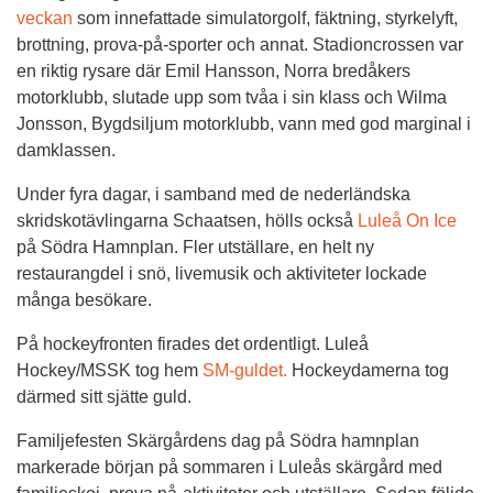
veckan
 som innefattade simulatorgolf, fäktning, styrkelyft, 
brottning, prova-på-sporter och annat. Stadioncrossen var 
en riktig rysare där Emil Hansson, Norra bredåkers 
motorklubb, slutade upp som tvåa i sin klass och Wilma 
Jonsson, Bygdsiljum motorklubb, vann med god marginal i 
damklassen.
Under fyra dagar, i samband med de nederländska 
skridskotävlingarna Schaatsen, hölls också 
Luleå On Ice
på Södra Hamnplan. Fler utställare, en helt ny 
restaurangdel i snö, livemusik och aktiviteter lockade 
många besökare.
På hockeyfronten firades det ordentligt. Luleå 
Hockey/MSSK tog hem 
SM-guldet. 
Hockeydamerna tog 
därmed sitt sjätte guld.
Familjefesten Skärgårdens dag på Södra hamnplan 
markerade början på sommaren i Luleås skärgård med 