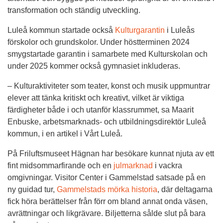
transformation och ständig utveckling.
Luleå kommun startade också 
Kulturgarantin
 i Luleås 
förskolor och grundskolor. Under höstterminen 2024 
smygstartade garantin i samarbete med Kulturskolan och 
under 2025 kommer också gymnasiet inkluderas.
– Kulturaktiviteter som teater, konst och musik uppmuntrar 
elever att tänka kritiskt och kreativt, vilket är viktiga 
färdigheter både i och utanför klassrummet, sa Maarit 
Enbuske, arbetsmarknads- och utbildningsdirektör Luleå 
kommun, i en artikel i Vårt Luleå.
På Friluftsmuseet Hägnan har besökare kunnat njuta av ett 
fint midsommarfirande och en 
julmarknad
 i vackra 
omgivningar. Visitor Center i Gammelstad satsade på en 
ny guidad tur, 
Gammelstads mörka historia
, där deltagarna 
fick höra berättelser från förr om bland annat onda väsen, 
avrättningar och likgrävare. Biljetterna sålde slut på bara 