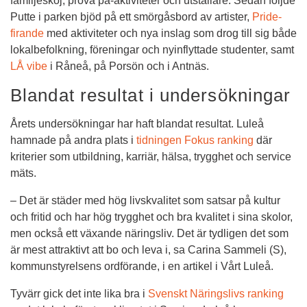
familjeskoj, prova på-aktiviteter och utställare. Sedan följde 
Putte i parken bjöd på ett smörgåsbord av artister, 
Pride-
firande 
med aktiviteter och nya inslag som drog till sig både 
lokalbefolkning, föreningar och nyinflyttade studenter, samt 
LÅ vibe
 i Råneå, på Porsön och i Antnäs.
Blandat resultat i undersökningar
Årets undersökningar har haft blandat resultat. Luleå 
hamnade på andra plats i 
tidningen Fokus ranking
 där 
kriterier som utbildning, karriär, hälsa, trygghet och service 
mäts.
– Det är städer med hög livskvalitet som satsar på kultur 
och fritid och har hög trygghet och bra kvalitet i sina skolor, 
men också ett växande näringsliv. Det är tydligen det som 
är mest attraktivt att bo och leva i, sa Carina Sammeli (S), 
kommunstyrelsens ordförande, i en artikel i Vårt Luleå.
Tyvärr gick det inte lika bra i 
Svenskt Näringslivs ranking