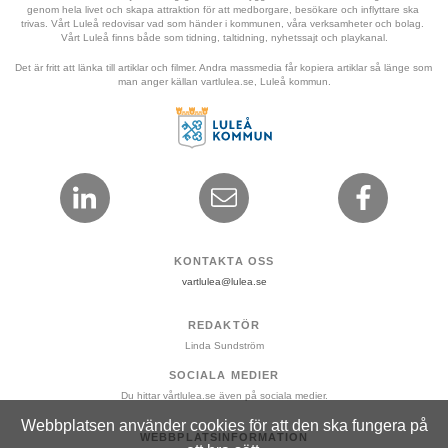
genom hela livet och skapa attraktion för att medborgare, besökare och inflyttare ska 
trivas. Vårt Luleå redovisar vad som händer i kommunen, våra verksamheter och bolag. 
Vårt Luleå finns både som tidning, taltidning, nyhetssajt och playkanal.
Det är fritt att länka till artiklar och filmer. Andra massmedia får kopiera artiklar så länge som 
man anger källan vartlulea.se, Luleå kommun.
KONTAKTA OSS
vartlulea@lulea.se
REDAKTÖR
Linda Sundström
SOCIALA MEDIER
Du hittar vårtlulea.se även på sociala medier.
Webbplatsen använder cookies för att den ska fungera på
WEBBPLATSINFORMATION