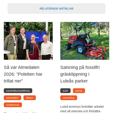
RELATERADE ARTIKLAR
Så var Almedalen
Satsning på fossilfri
2026: "Poletten har
gräsklippning i
trillat ner"
Luleås parker
samhällsomställning
park
teknik
almedalen
tillväxt
utveckling
totalförsvar
Luleå kommun fortsätter arbetet
med att utveckla och förbättra