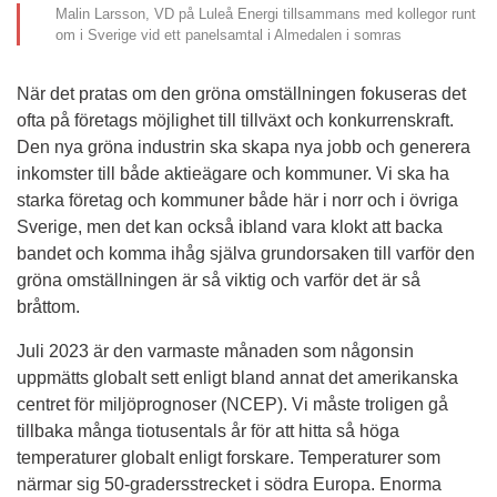
Malin Larsson, VD på Luleå Energi tillsammans med kollegor runt
om i Sverige vid ett panelsamtal i Almedalen i somras
När det pratas om den gröna omställningen fokuseras det 
ofta på företags möjlighet till tillväxt och konkurrenskraft. 
Den nya gröna industrin ska skapa nya jobb och generera 
inkomster till både aktieägare och kommuner. Vi ska ha 
starka företag och kommuner både här i norr och i övriga 
Sverige, men det kan också ibland vara klokt att backa 
bandet och komma ihåg själva grundorsaken till varför den 
gröna omställningen är så viktig och varför det är så 
bråttom.
Juli 2023 är den varmaste månaden som någonsin 
uppmätts globalt sett enligt bland annat det amerikanska 
centret för miljöprognoser (NCEP). Vi måste troligen gå 
tillbaka många tiotusentals år för att hitta så höga 
temperaturer globalt enligt forskare. Temperaturer som 
närmar sig 50-gradersstrecket i södra Europa. Enorma 