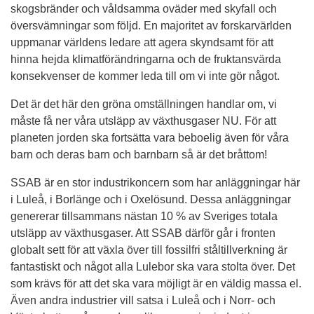
skogsbränder och våldsamma oväder med skyfall och 
översvämningar som följd. En majoritet av forskarvärlden 
uppmanar världens ledare att agera skyndsamt för att 
hinna hejda klimatförändringarna och de fruktansvärda 
konsekvenser de kommer leda till om vi inte gör något.
Det är det här den gröna omställningen handlar om, vi 
måste få ner våra utsläpp av växthusgaser NU. För att 
planeten jorden ska fortsätta vara beboelig även för våra 
barn och deras barn och barnbarn så är det bråttom!
SSAB är en stor industrikoncern som har anläggningar här 
i Luleå, i Borlänge och i Oxelösund. Dessa anläggningar 
genererar tillsammans nästan 10 % av Sveriges totala 
utsläpp av växthusgaser. Att SSAB därför går i fronten 
globalt sett för att växla över till fossilfri ståltillverkning är 
fantastiskt och något alla Lulebor ska vara stolta över. Det 
som krävs för att det ska vara möjligt är en väldig massa el. 
Även andra industrier vill satsa i Luleå och i Norr- och 