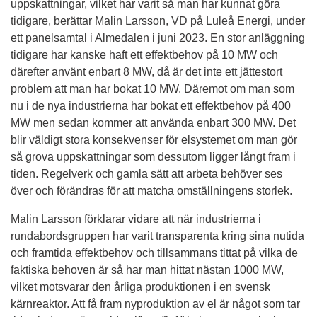
uppskattningar, vilket har varit så man har kunnat göra 
tidigare, berättar Malin Larsson, VD på Luleå Energi, under 
ett panelsamtal i Almedalen i juni 2023. En stor anläggning 
tidigare har kanske haft ett effektbehov på 10 MW och 
därefter använt enbart 8 MW, då är det inte ett jättestort 
problem att man har bokat 10 MW. Däremot om man som 
nu i de nya industrierna har bokat ett effektbehov på 400 
MW men sedan kommer att använda enbart 300 MW. Det 
blir väldigt stora konsekvenser för elsystemet om man gör 
så grova uppskattningar som dessutom ligger långt fram i 
tiden. Regelverk och gamla sätt att arbeta behöver ses 
över och förändras för att matcha omställningens storlek.
Malin Larsson förklarar vidare att när industrierna i 
rundabordsgruppen har varit transparenta kring sina nutida 
och framtida effektbehov och tillsammans tittat på vilka de 
faktiska behoven är så har man hittat nästan 1000 MW, 
vilket motsvarar den årliga produktionen i en svensk 
kärnreaktor. Att få fram nyproduktion av el är något som tar 