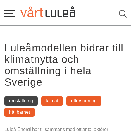
Hoppa
till
innehåll
Luleåmodellen bidrar till 
klimatnytta och 
omställning i hela 
Sverige
omställning
klimat
elförsörjning
hållbarhet
Luleå Energi har tillsammans med ett antal aktörer i 