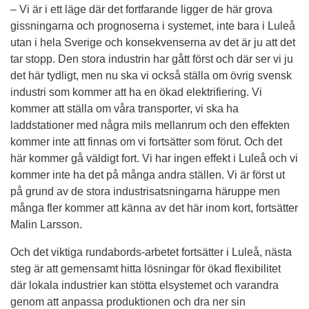
– Vi är i ett läge där det fortfarande ligger de här grova 
gissningarna och prognoserna i systemet, inte bara i Luleå 
utan i hela Sverige och konsekvenserna av det är ju att det 
tar stopp. Den stora industrin har gått först och där ser vi ju 
det här tydligt, men nu ska vi också ställa om övrig svensk 
industri som kommer att ha en ökad elektrifiering. Vi 
kommer att ställa om våra transporter, vi ska ha 
laddstationer med några mils mellanrum och den effekten 
kommer inte att finnas om vi fortsätter som förut. Och det 
här kommer gå väldigt fort. Vi har ingen effekt i Luleå och vi 
kommer inte ha det på många andra ställen. Vi är först ut 
på grund av de stora industrisatsningarna häruppe men 
många fler kommer att känna av det här inom kort, fortsätter 
Malin Larsson.
Och det viktiga rundabords-arbetet fortsätter i Luleå, nästa 
steg är att gemensamt hitta lösningar för ökad flexibilitet 
där lokala industrier kan stötta elsystemet och varandra 
genom att anpassa produktionen och dra ner sin 