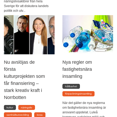
näringslivsaktörer från hela
Sverige för att diskutera landets
politik och utv...
Nu avslöjas de
Nya regler om
första
fastighetsnära
kulturprojekten som
insamling
får finansiering –
hållbarhet
stark kreativ kraft i
förpackningsinsamling
Norrbotten
När det gäller de nya reglerna
om fastighetsnära insamling är
kultur
näringsliv
ansvaret uppdelat. Luleå
samhällsutveckling
kosa