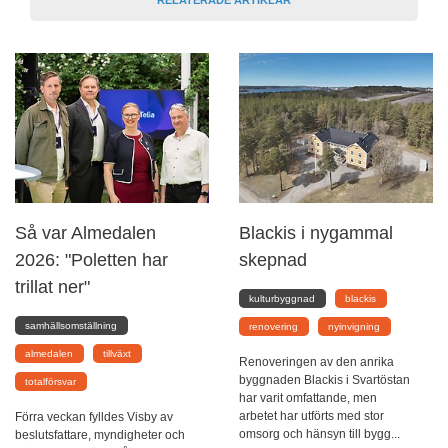
RELATERADE ARTIKLAR
Så var Almedalen
Blackis i nygammal
2026: "Poletten har
skepnad
trillat ner"
kulturbyggnad
blackis
samhällsomställning
renovering
nyinvigning
almedalen
tillväxt
Renoveringen av den anrika
byggnaden Blackis i Svartöstan
totalförsvar
har varit omfattande, men
arbetet har utförts med stor
Förra veckan fylldes Visby av
omsorg och hänsyn till bygg...
beslutsfattare, myndigheter och