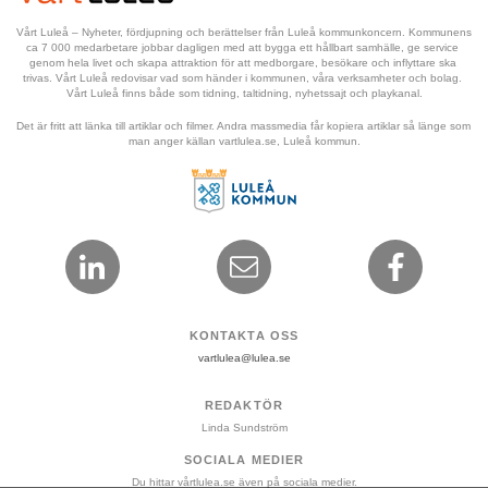
Vårt Luleå – Nyheter, fördjupning och berättelser från Luleå kommunkoncern. Kommunens 
ca 7 000 medarbetare jobbar dagligen med att bygga ett hållbart samhälle, ge service 
genom hela livet och skapa attraktion för att medborgare, besökare och inflyttare ska 
trivas. Vårt Luleå redovisar vad som händer i kommunen, våra verksamheter och bolag. 
Vårt Luleå finns både som tidning, taltidning, nyhetssajt och playkanal.
Det är fritt att länka till artiklar och filmer. Andra massmedia får kopiera artiklar så länge som 
man anger källan vartlulea.se, Luleå kommun.
KONTAKTA OSS
vartlulea@lulea.se
REDAKTÖR
Linda Sundström
SOCIALA MEDIER
Du hittar vårtlulea.se även på sociala medier.