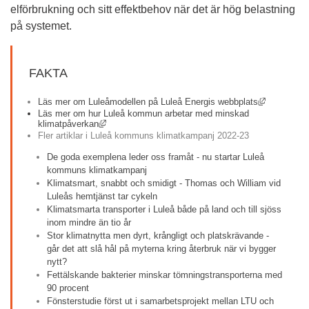
elförbrukning och sitt effektbehov när det är hög belastning 
på systemet.
FAKTA
Länk till a
Läs mer om Luleåmodellen på Luleå Energis webbplats
Läs mer om hur Luleå kommun arbetar med minskad 
Länk till annan webbplats, öppnas i nytt fönster.
klimatpåverkan
Fler artiklar i Luleå kommuns klimatkampanj 2022-23
De goda exemplena leder oss framåt - nu startar Luleå 
kommuns klimatkampanj
Klimatsmart, snabbt och smidigt - Thomas och William vid 
Luleås hemtjänst tar cykeln
Klimatsmarta transporter i Luleå både på land och till sjöss 
inom mindre än tio år
Stor klimatnytta men dyrt, krångligt och platskrävande - 
går det att slå hål på myterna kring återbruk när vi bygger 
nytt?
Fettälskande bakterier minskar tömningstransporterna med 
90 procent
Fönsterstudie först ut i samarbetsprojekt mellan LTU och 